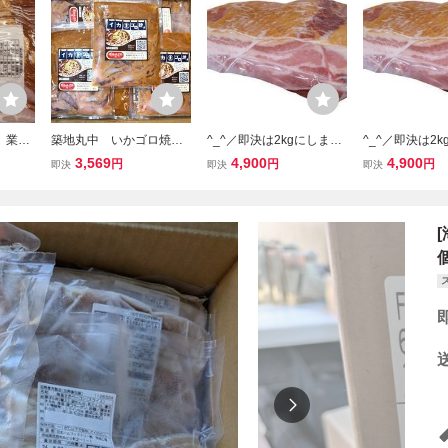
g】業務
築地丸中 いかゴロ焼き
^_^／即決は2kgにします
^_^／即決は2
イス１
150gｘ10パック！（加熱
★クセになる味！オリジ
★クセになる味
3,569
4,900
4,900
円
円
円
即決
即決
即決
販売！
用）イカゴロ焼き いかご
ナルベーコンブロック 1
ナルベーコンブ
パック
ろ焼き 居酒屋
落札＝ 1パック(1kg) お届
落札＝ 1パック(
け！バーベキューに
け！バーベキュ
も！！