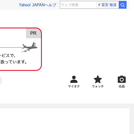
Yahoo! JAPAN
ヘルプ
冨安 報道
マイオク
ウォッチ
出品