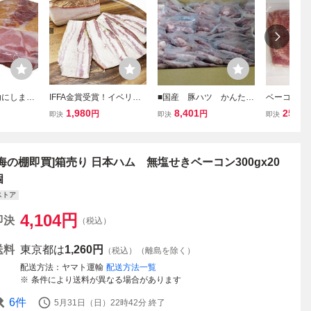
kgにします
IFFA金賞受賞！イベリコ
■国産 豚ハツ かんた
ベーコンスラ
！オリジ
豚の熟成バラベーコン 20
ん！使い切りパック 1箱 8
500ｇ×2
1,980
8,401
25,57
円
円
即決
即決
即決
ロック 1
0gブロック！ 脂多めの
0gx70パック=5.6kgにな
☆豚バラ肉
1kg) お届
ベーコンです！
ります！
ーにも。
[海の棚即買]箱売り 日本ハム 無塩せきベーコン300gx20
個
ストア
4,104
円
即決
（税込）
送料
東京都は
1,260円
（税込）（離島を除く）
配送方法
ヤマト運輸
配送方法一覧
条件により送料が異なる場合があります
6
件
5月31日（日）22時42分
終了