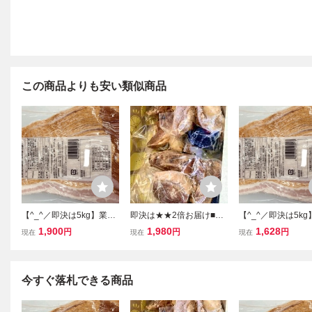
この商品よりも安い類似商品
【^_^／即決は5kg】業務
即決は★★2倍お届け■国
【^_^／即決は5k
用 ベーコンスライス１
産豚肉ごろごろバラチャ
用 ベーコンスラ
1,900
1,980
1,628
円
円
円
現在
現在
現在
ｋｇパックでの販売！
ーシュー完成品 ×1箱(300
ｋｇパックでの
即決落札の場合は5パック
g×3パック入り)ゴロゴロ
即決落札の場合は5
お届け致します★
チャーシュー！
お届け致します！
今すぐ落札できる商品