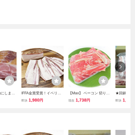
kgにします
IFFA金賞受賞！イベリコ
【Max】 ベーコン 切り落
★回鍋肉や
！オリジ
豚の熟成バラベーコン 20
とし 1kg スライスベーコ
汁！焼肉！
1,980
1,738
1,850
円
円
即決
現在
即決
ロック 1
0gブロック！ 脂多めの
ン 業務用 国内メーカー
ｍスライス (
1kg) お届
ベーコンです！
気の厚さに
ーにも。
した！