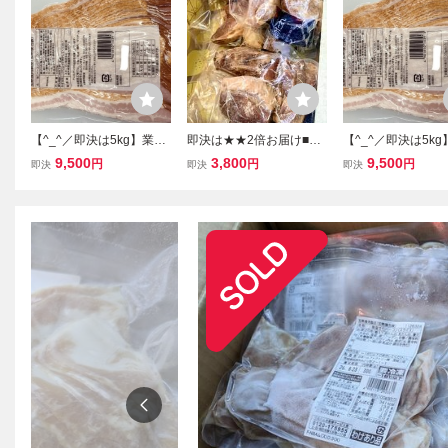
【^_^／即決は5kg】業務
即決は★★2倍お届け■国
【^_^／即決は5k
用 ベーコンスライス１
産豚肉ごろごろバラチャ
用 ベーコンスラ
9,500
3,800
9,500
円
円
円
即決
即決
即決
ｋｇパックでの販売！
ーシュー完成品 ×1箱(300
ｋｇパックでの
即決落札の場合は5パック
g×3パック入り)ゴロゴロ
即決落札の場合は5
お届け致します★
チャーシュー！
お届け致します！