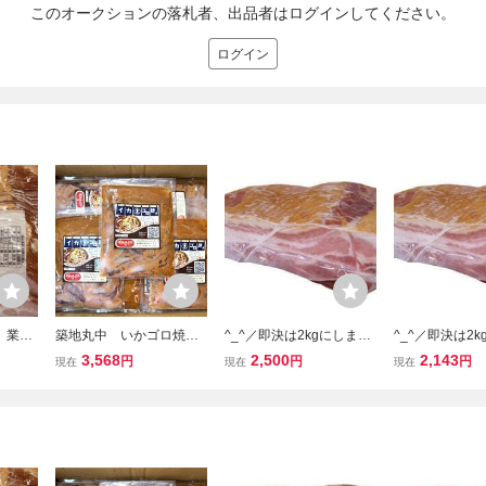
このオークションの落札者、出品者はログインしてください。
ログイン
g】業務
築地丸中 いかゴロ焼き
^_^／即決は2kgにします
^_^／即決は2
イス１
150gｘ10パック！（加熱
★クセになる味！オリジ
★クセになる味
3,568
2,500
2,143
円
円
円
現在
現在
現在
販売！
用）イカゴロ焼き いかご
ナルベーコンブロック 1
ナルベーコンブ
パック
ろ焼き 居酒屋
落札＝ 1パック(1kg) お届
落札＝ 1パック(
け！バーベキューに
け！バーベキュ
も！！