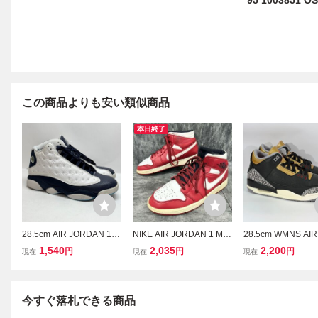
95 1003851 O
この商品よりも安い類似商品
本日終了
28.5cm AIR JORDAN 13
NIKE AIR JORDAN 1 MID
28.5cm WMNS AIR
RETRO 414571-144 エア
ナイキ エア ジョーダン 1
AN 3 RETRO CK92
1,540
2,035
2,200
円
円
円
現在
現在
現在
ジョーダン13レトロ ホワ
ミッド 554724-605 ス
7 ウィメンズ エア
イトH1004104 2100000
ニーカー 28.5cm ホワイ
ダン3 レトロ ブラ
427031 OSK
ト レッド ＊EP
01652 200000196
YO
今すぐ落札できる商品