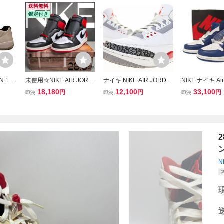
送料無料
鑑定付き
N 11
未使用☆NIKE AIR JORD
ナイキ NIKE AIR JORDA
NIKE ナイキ Air 
アジョー
AN 1 RETRO HIGH OG 2
N 3 RETRO OG FIRE RE
Retro High Sto
18,180
12,100
33,100
円
円
円
即決
即決
即決
28.5c
8.5㎝ ホワイト×ブラック
D 28.5cm DN3707-160 A
アジョーダン1 
×レッド DZ5485 106 ナ
J3 エア ジョーダン レト
イ スニーカー 55
イキ エアジョーダン ワン
ロ ファイヤー レッド ▲■
7 28.5cm ス
レトロハイ 箱付き
260509 メンズ
メンズ
2
ン
N