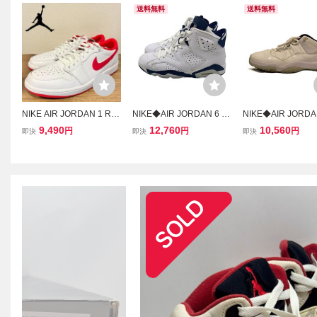
送料無料
送料無料
NIKE AIR JORDAN 1 RE
NIKE◆AIR JORDAN 6 R
NIKE◆AIR JORDA
TRO LOW OG ナイキ エ
ETRO_エア ジョーダン 6
RETRO LOW_エ
9,490
12,760
10,560
円
円
円
即決
即決
即決
ア ジョーダン レトロ ロ
レトロ/27cm/WHT
ダン 11 レトロ ロー/
ー ホワイトレッド CZ079
m/WHT//
0-161 ローカットスニー
カー 28.5cm