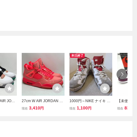
本日終了
AIR JORD
27cm W AIR JORDAN 4
1000円～NIKE ナイキ AI
【未使用】NI
Q9129-10
RETRO NRG AQ9128-60
R JORDAN 6 RETRO AL
IR JORDAN
3,410
1,100
831
円
円
円
現在
現在
現在
エアジョー
0 W エアジョーダン4 レ
TERNATE エアジョーダ
GH OG/エ
ホワイトH2
トロ NRG ピンクH1-123
ン6 オルタネイト 384664
レトロ ハイ 5
000389711
026 2100000403790 OS
-113 スニーカー 28.5㎝
28 /080
K