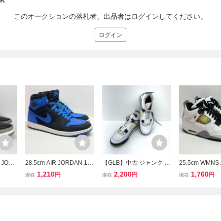
SK
このオークションの落札者、出品者はログインしてください。
ログイン
 JORD
28.5cm AIR JORDAN 1 R
【GLB】中古 ジャンク 30
25.5cm WMNS 
46-06
ETRO HIGH OG ROYAL
8497-103 Nike Air Jordan
AN 4 RETRO A
1,210
2,200
1,760
円
円
円
現在
現在
現在
ジョー
DZ5485-042 エアジョー
4 ナイキ エアジョーダン4
0 ウィメンズ 
ックH1
ダン1レトロハイOGリイ
レトロ ホワイトセメント
ダン4 レトロ 
0837 T
マジンド ブラックH2-125
2012 28.5cm.,
-123189 2100
542 2100000445318 OS
OSK
K