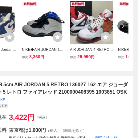
送料無料
送料無料
送料無料
Jordan 1
NIKE◆AIR JORDAN 10
AIR JORDAN 4 RETRO O
NIKE◆AIR 
rm Blue エ
RETRO/エアジョーダン
G エア ジョーダン 4 レト
RETRO/
8,360
29,990
14,96
円
円
即決
即決
即決
レトロ ハ
レトロ/ホワイト/310805-
ロ FIRE RED ファイヤー
レトロ/ホワイ
5088-12
108/28.5cm/WHT//
レッド 2020 US10.5 28.5
125/28.5cm
トーム ブルー
cm 未使用新品 DC7770-1
60
8.5cm AIR JORDAN 5 RETRO 136027-162 エア ジョーダ
 5 レトロ ファイアレッド 2100000406395 1003851 OSK
IKE
ストア
3,422
円
現在
（税込）
送料
東京都は
1,000円
（税込）（離島を除く）