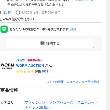
配送方法
ヤマト運輸※離島中継料別途ご案内 WORM OSAKA
配送方法一覧
条件により送料が異なる場合があります
13
件
5月25日（月）22時56分
終了
やや傷や汚れあり
あなただけの特別なクーポンを受け取れます
詳細
質問する
ストア
落札率が高い
WORM AUCTION
さん
評価
8872
ストアの情報
ニュースレター配信登録
商品情報
カテゴリ
ファッション
メンズシューズ
スニーカー
ナイキ
28.5cm