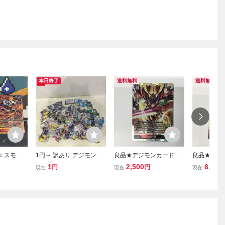
本日終了
送料無料
送料無料
エスモン B
1円～ 訳あり デジモンカ
良品★デジモンカード★S
良品★デジ
R パラレル
ード EX6-020 C テイルモ
EC★ジエスモンGX BT1
EC★ジエス
1
2,500
6,000
円
円
現在
現在
現在
モンカー
ン EX6-025 C サンゾモン
0-112
0-112
EX6-050 U フェレスモン
他