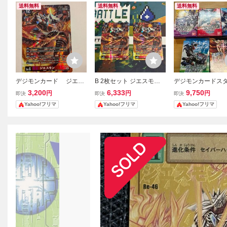
送料無料
送料無料
送料無料
デジモンカード ジエス
B 2枚セット ジエスモン B
デジモンカードス
モン パラレル
T23-013 SR パラレル デ
デッキ 5種セット 
3,200
6,333
9,750
円
円
円
即決
即決
即決
ジモン デジモンカード
の軍師 ジエスモン
Yahoo!フリマ
Yahoo!フリマ
Yahoo!フリマ
ォースブイドラモン
の古代竜 ラグナロ
ン