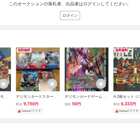
このオークションの落札者、出品者はログインしてください。
ログイン
送料無料
送料無料
モン B
デジモンカードスタート
デジモンカードゲーム ジ
A 2枚セット ジ
レル デ
デッキ 5種セット 異世界
エスモンGXACE パラレ
T23-013 S
9,750
50
6,333
円
円
円
即決
現在
即決
カード
の軍師 ジエスモン アルフ
ル SR BT20-021 数量5 デ
デジモン デジ
Yahoo!フリマ
Yahoo!フリマ
ォースブイドラモン 究極
ジモン
ド
の古代竜 ラグナロードモ
ン