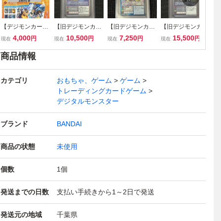
【デジモンカー
【旧デジモンカー
【旧デジモンカー
【旧デジモンカー
ド】プレミアムエ
ド】PSA10 シル
ド】サクヤモン P
ド】PSA10 シル
4,000
10,500
7,250
15,500
円
円
円
円
現在
現在
現在
現在
ディション デジモ
バーエッヂ デュー
SA10
バーエッヂ ウォー
ンアドベンチャー
クモン
グレイモン
商品情報
LAST EVOLUTIO
N 絆 2種同時購入
カテゴリ
セット
おもちゃ、ゲーム
ゲーム
トレーディングカードゲーム
デジタルモンスター
ブランド
BANDAI
商品の状態
未使用
個数
1
個
発送までの日数
支払い手続きから1～2日で発送
発送元の地域
千葉県