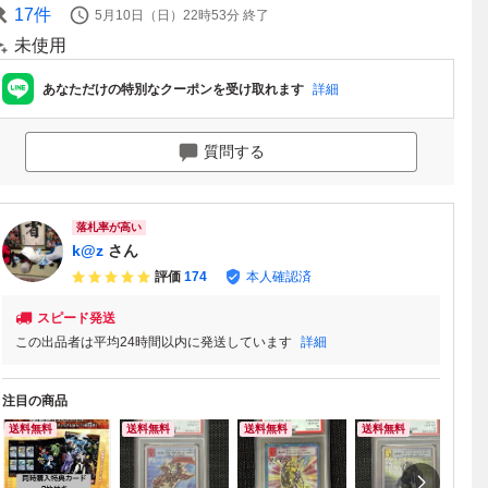
17
件
5月10日（日）22時53分
終了
未使用
あなただけの特別なクーポンを受け取れます
詳細
質問する
落札率が高い
k@z
さん
評価
174
本人確認済
スピード発送
この出品者は平均24時間以内に発送しています
詳細
注目の商品
送料無料
送料無料
送料無料
送料無料