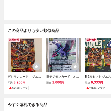
この商品よりも安い類似商品
送料無料
送料無料
デジモンカード ジエス
旧デジモンカード オニ
B 2枚セット ジエス
モン パラレル
スモン シルバーエッチ
T23-013 SR パラ
3,200
1,000
6,333
円
円
円
即決
現在
即決
ング
ジモン デジモン
Yahoo!フリマ
Yahoo!フリマ
今すぐ落札できる商品