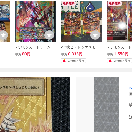
送料無料
送料無料
タート
デジモンカードゲーム ジ
A 2枚セット ジエスモン B
デジモンカード 
異世界
エスモンGXACE パラレ
T23-013 SR パラレル
エスモンgx ace
80
6,333
1,550
円
円
円
即決
即決
即決
 アルフ
ル SR BT20-021 数量5 デ
デジモン デジモンカー
0-021 デジモン
Yahoo!フリマ
Yahoo!フリマ
 究極
ジモン
ド
ードモ
B