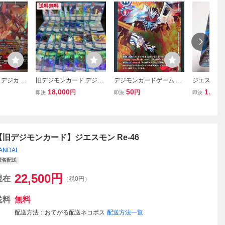
送料無料
デジカ ジ
旧デジモンカード デジモ
デジモンカードゲーム ジ
ジエスモン
 2枚 BT2
ンカード キラ まと
エスモン パラレル R BT2
ジモン カー
18,000
50
1,200
円
円
即決
即決
即決
め デーモン クロスモ
0-017 数量4 デジモン
ジカ デジ
ン ブイモン グレイモ
ム TAMER’
ンあり 37枚 まとめ
TION BO
ョンカップ2
【旧デジモンカード】ジエスモン Re-46
ANDAI
匿名配送
22,500
円
現在
（税0円）
送料
無料
配送方法
おてがる配送ネコポス
配送方法一覧