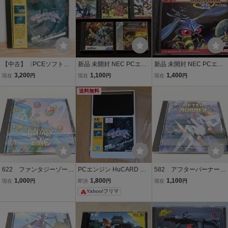
【中古】〈PCEソフト〉
新品 未開封 NEC PCエン
新品 未開封 NEC PCエン
サイバーコア PCエンジン
ジン HuCARD CD-ROM2
ジン HuCARD namCOT
3,200
1,100
1,400
現在
円
現在
円
現在
円
PCE HuCARD NEC @P
お得な５枚SET !!!!! PC En
ナムコ Galaga ’88 ギャラ
★E2512-0345
gine
送料無料
ガ ’88 PC Engine
622 ファンタジーゾー
PCエンジン HuCARD サ
582 アフターバーナーII
ン H49G-1001 NECア
イバーコア ソフトのみ
NAPH-1011 NECアベ
1,000
1,800
1,100
現在
円
即決
円
現在
円
ベニュー PCエンジン Hu
ニュー PCエンジン HuC
Yahoo!フリマ
CARD ソフト
ARD ソフト