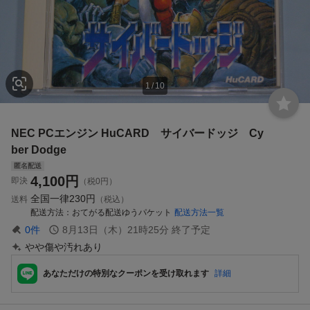
1
/
10
NEC PCエンジン HuCARD サイバードッジ Cy
ber Dodge
匿名配送
4,100
円
即決
（税0円）
全国一律
230円
送料
（税込）
配送方法
おてがる配送ゆうパケット
配送方法一覧
0
件
8月13日（木）21時25分
終了予定
やや傷や汚れあり
あなただけの特別なクーポンを受け取れます
詳細