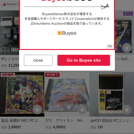
OSS ソフトのみ
CROSS
OSS ソフトのみ
Yahoo!フリマ
Yahoo!フリマ
IFレトロゲームNECコア
NEC PCエンジン 炎の
[人気] PCエンジン HuCA
close
Go to Buyee site
グラフィックスPCエンジ
闘球児ドッジ弾平 HuCAR
RD サイバークロス☆ | ゲ
11,251
3,300
2,200
現在
円
即決
円
現在
円
ンCORE GRAFX本体コン
D
ーム R mY800x
トローラー大量マルチタ
送料無料
本日終了
ップまとめてメモリーベ
ースHuCARDドッジボー
ル
新品 未開封 NEC PCエン
571 アウトラン NAPH
gy455 現状品 PCエンジン
ジン HuCARD HUDSON
1016 NECアベニュー
HuCARD 「サイバーコ
1,000
4,300
1
現在
円
現在
円
現在
円
ハドソン 桃太郎伝説２ P
PCエンジン HuCARD ソ
ア」 ソフトのみ