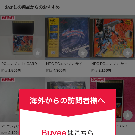
お探しの商品からのおすすめ
送料無料
PCエンジン HuCARD サ
NEC PCエンジン サイバ
NEC PCエンジン サイバ
イバーナイト CYBER KNI
ーコア CYBER CORE
ーナイト CYBER KNIGHT
1,500
4,300
2,100
即決
円
即決
円
即決
円
GHT ソフトのみ
HuCARD
送料無料
送料無料
PCエンジン HuCARD サ
PCエンジン Huカード
PCエンジン HuCARD サ
イバークロス CYBER CR
サイバークロス CYBER
イバークロス CYBER CR
2,199
2,000
2,250
即決
円
現在
円
即決
円