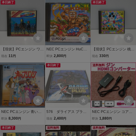
C Engine
本日終了
フト
本日終了
【現状】PCエンジン ワー
NEC PCエンジン HuCAR
【現状】PCエンジン 桃太
ルドジョッキー ナムコ H
D キックボール Kick B
郎活劇 HuCARD NEC ハ
11
2,800
330
現在
円
即決
円
現在
円
uCARD NEC
all
ドソン Huカード
本日終了
送料無料
NEC PCエンジン 青いブ
576 ダライアス プラ
NEC PCエンジン コアグ
リンク HuCARD
ス NAPH-1009 NECア
ラフィックス DUO 用 HD
8,300
2,400
1,880
即決
円
現在
円
即決
円
ベニュー PCエンジン H
MIコンバーター ステレオ
本日終了
uCARD ソフト
送料無料
画像サイズ切替 AVケーブ
送料無料
ル代用可 PC Engine