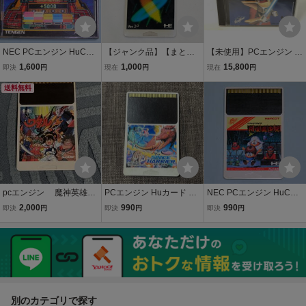
NEC PCエンジン HuCAR
【ジャンク品】【まとめ
【未使用】PCエンジン H
D KLAX クラックス
て発送対応OK】NEC PC
uCARD サイバークロス C
1,600
1,000
15,800
即決
円
現在
円
現在
円
エンジン CD-ROM2 シス
YBER CROSS FACE PCE
送料無料
テムカード Ver.2.0 HuCA
デッドストック 長期保管
RD PCE
品 同梱可能
pcエンジン 魔神英雄伝
PCエンジン Huカード SE
NEC PCエンジン HuCAR
ワタル HuCARD Huカー
GA SPACE HARRIER セ
D 妖怪道中記
2,000
990
990
即決
円
即決
円
即決
円
ド PCE
ガ スペースハリアー HuC
ARD HEシステム
別のカテゴリで探す