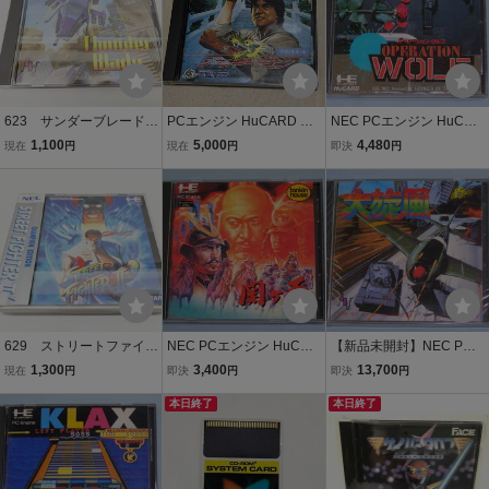
623 サンダーブレード
PCエンジン HuCARD ジ
NEC PCエンジン HuCAR
NAPH-1015 NECアベニ
ャッキーチェン 成龍 Vol.3
D オペレーションウルフ
1,100
5,000
4,480
現在
円
現在
円
即決
円
ュー PCエンジン HuCAR
6 ハドソンソフト
OPERATION WOLF
D ソフト
629 ストリートファイタ
NEC PCエンジン HuCAR
【新品未開封】NEC PC
ーII CHAMPION EDITION
D 関ヶ原
エンジン 大旋風 HuCAR
1,300
3,400
13,700
現在
円
即決
円
即決
円
HE93002 NECホーム
D
エレクトロニクス PCエン
本日終了
本日終了
ジン HuCARD ソフト