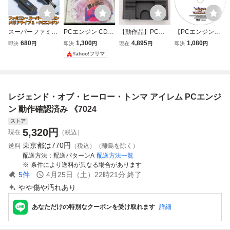
スーパーファミコ
PCエンジン CDR
【動作品】PCエ
【PCエンジン】
ン PCエンジン メ
OM 鏡の国のレジ
ンジン コアグラフ
【PCE CDROM
680
1,300
4,895
1,080
即決
円
即決
円
現在
円
即決
円
ガドライブ 1 対応
ェンド
ィックス（PI-TG
2】 ウインズオブ
Yahoo!フリマ
Type-C PD専用 D
3） PCエンジン P
サンダー 【攻略D
C変換 USB電源ケ
CE
VD】
ーブル ACアダプ
タ代用可能
レジェンド・オブ・ヒーロー・トンマ アイレム PCエンジ
ン 動作確認済み 《7024
ストア
5,320
円
現在
（税込）
東京都は
770円
送料
（税込）（離島を除く）
配送方法
配送パターンA
配送方法一覧
条件により送料が異なる場合があります
5
件
4月25日（土）22時21分
終了
やや傷や汚れあり
あなただけの特別なクーポンを受け取れます
詳細