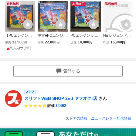
送料無料
本日終了
送料無料
【PCエンジン】
中古■PCエンジン
PCエンジン レジ
Hu レジェンドオ
レジェンド・オ
■HuCARD■レジ
ェンド オブ ヒー
ブヒーロートンマ/
13,500
22,800
14,000
16,940
即決
円
即決
円
現在
円
即決
円
ブ・ヒーロー・ト
ェンド・オブ・ヒ
ロー トンマハガキ
PCエンジン
Yahoo!フリマ
ンマ(動作確認済
ーロー・トンマ■L
付き動作確認済み
み)
EGEND OF HERO
TONMA■Vol.5■ア
イレム■irem■PC
質問する
Engine■HE syste
m
ストア
スリフトWEB SHOP 2nd ヤフオク!店
さん
評価
34462
ストアの情報
ニュースレター配信登録