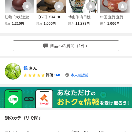
紅釉「大明宣徳年
【GE】Y341◆李
博山作 有田焼 金
中国 宜興 宜興窯
製」銘 花瓶 時代
朝・高麗コレクタ
龍窯 沈香壷 鳳凰
王南林製 / 朱泥 紫
1,210
1,000
11,273
1,000
現在
円
現在
円
現在
円
現在
円
唐物 高さ約26.2c
ー放出品◆時代 新
孔雀花図 染錦 高
砂 描金 山水図 留
m / 明清時代 花瓶
羅蓋壷/中国古玩
さ:約115.5cm 立札
佩口 急須 / 煎茶道
飾瓶 花插 花器 唐
朝鮮美術 蓋物 壺
沈香壺 飾壷 飾壺
具 茶器 茶壺 茶壷
物 人間国宝 李朝
骨董品 時代品 美
壷 壺 佐賀県 香道
紫砂壺 紫砂壷 中
商品への質問（1件）
高麗 古玩 古董
術品 古美術品 韓
具 骨董品 美術品 4
國 古玩 唐物 時代
国 sht
427pcyN
物
銀
さん
評価
168
本人確認前
別のカテゴリで探す