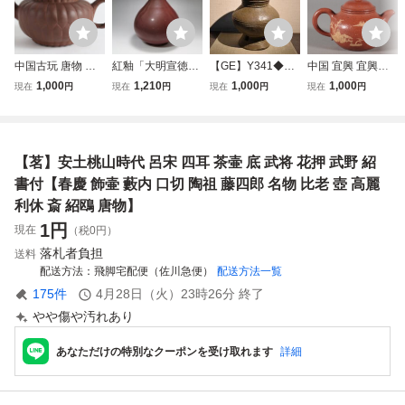
中国古玩 唐物 朱
紅釉「大明宣徳年
【GE】Y341◆李
中国 宜興 宜興窯
泥 大振り 菊形 急
製」銘 花瓶 時代
朝・高麗コレクタ
王南林製 / 朱泥 紫
1,000
1,210
1,000
1,000
現在
円
現在
円
現在
円
現在
円
須（煎茶壷宜興紫
唐物 高さ約26.2c
ー放出品◆時代 新
砂 描金 山水図 留
砂）F776
m / 明清時代 花瓶
羅蓋壷/中国古玩
佩口 急須 / 煎茶道
飾瓶 花插 花器 唐
朝鮮美術 蓋物 壺
具 茶器 茶壺 茶壷
物 人間国宝 李朝
骨董品 時代品 美
紫砂壺 紫砂壷 中
【茗】安土桃山時代 呂宋 四耳 茶壷 底 武将 花押 武野 紹
高麗 古玩 古董
術品 古美術品 韓
國 古玩 唐物 時代
国 sht
物
書付【春慶 飾壷 藪内 口切 陶祖 藤四郎 名物 比老 壺 高麗
利休 斎 紹鴎 唐物】
1
円
現在
（税0円）
落札者負担
送料
配送方法
飛脚宅配便（佐川急便）
配送方法一覧
175
件
4月28日（火）23時26分
終了
やや傷や汚れあり
あなただけの特別なクーポンを受け取れます
詳細