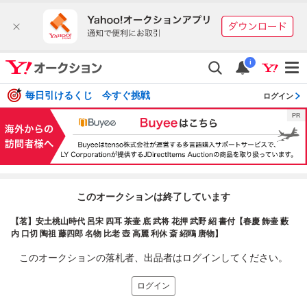
i
毎日引けるくじ 今すぐ挑戦
ログイン
このオークションは終了しています
【茗】安土桃山時代 呂宋 四耳 茶壷 底 武将 花押 武野 紹 書付【春慶 飾壷 藪
内 口切 陶祖 藤四郎 名物 比老 壺 高麗 利休 斎 紹鴎 唐物】
このオークションの落札者、出品者はログインしてください。
ログイン