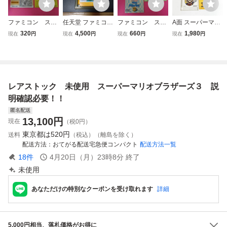
ファミコン スー
任天堂 ファミコン
ファミコン スー
A面 スーパーマリ
パーマリオブラザ
スーパーマリオブ
パーマリオブラザ
オブラザーズ２ B
320
4,500
660
1,980
現在
円
現在
円
現在
円
現在
円
ーズ 箱 説明書
ラザーズ 箱・説明
ーズ３ 箱 説明
面 麻雀【外箱・説
付属
書付き HVC-SM
書付属
明書付き・動作確
任天堂 FC
認済・同梱可】フ
ァミコン ディスク
システム FCD
レアストック 未使用 スーパーマリオブラザーズ３ 説
明確認必要！！
匿名配送
13,100
円
現在
（税0円）
東京都は
520円
送料
（税込）（離島を除く）
配送方法
おてがる配送宅急便コンパクト
配送方法一覧
18
件
4月20日（月）23時8分
終了
未使用
あなただけの特別なクーポンを受け取れます
詳細
5,000円相当、落札価格がお得に