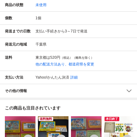
商品の状態
未使用
個数
1
個
発送までの日数
支払い手続きから3～7日で発送
発送元の地域
千葉県
送料
東京都は
520円
（税込）（離島を除く）
他の配送方法あり、都道府県を変更
支払い方法
Yahoo!かんたん決済
詳細
その他の情報
この商品も注目されています
送料無料
本日終了