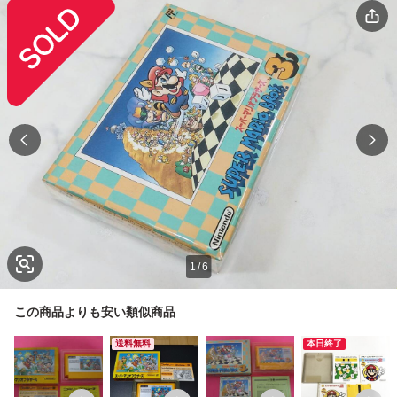
1
/
6
この商品よりも安い類似商品
送料無料
本日終了