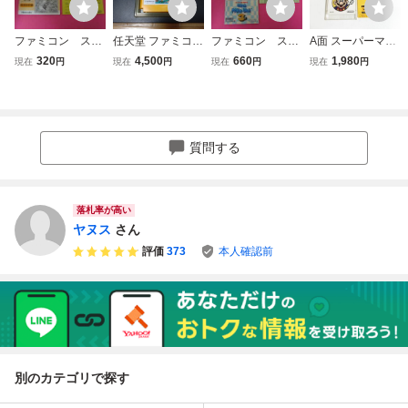
ファミコン スー
任天堂 ファミコン
ファミコン スー
A面 スーパーマリ
パーマリオブラザ
スーパーマリオブ
パーマリオブラザ
オブラザーズ２ B
320
4,500
660
1,980
現在
円
現在
円
現在
円
現在
円
ーズ 箱 説明書
ラザーズ 箱・説明
ーズ３ 箱 説明
面 麻雀【外箱・説
付属
書付き HVC-SM
書付属
明書付き・動作確
任天堂 FC
認済・同梱可】フ
ァミコン ディスク
システム FCD
質問する
落札率が高い
ヤヌス
さん
評価
373
本人確認前
別のカテゴリで探す