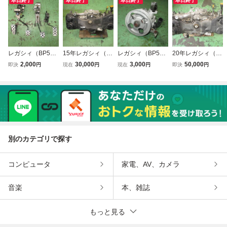
本日終了
本日終了
本日終了
本日終了
レガシィ（BP5・
15年レガシィ（B
レガシィ（BP5・
20年レガシィ（B
BL5）GTspecB
P5・BL5）GT
BL5）GT パワス
P5・BL5）GTspe
2,000
30,000
3,000
50,000
即決
円
現在
円
現在
円
即決
円
アルミペダルセッ
エンジン！EJ20X
テポンプ！
cB エンジン！EJ
ト！6MT
DKAJE
20YHFELE 6MT
別のカテゴリで探す
コンピュータ
家電、AV、カメラ
音楽
本、雑誌
もっと見る