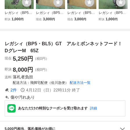
レガシィ（BP5・
レガシィ（BP5・
レガシィ（BP5・
レガシィ（BP5・
BL5） 左リアク
BL５） 右フロン
BL5） 右フロン
BL5） 右リアク
1,000
3,000
3,000
1,000
即決
円
現在
円
現在
円
即決
円
ォータープロテク
トフェンダー！D
トフェンダー！D
ォータープロテク
トパネル！Dグレ
グレーM 65Z
グレーM 65Z
トパネル！Dグレ
ーM 65Z
後期
ーM 65Z
レガシィ（BP5・BL5）GT アルミボンネットフード！
DグレーM 65Z
5,250
円
現在
（税0円）
8,000
円
即決
（税0円）
落札者負担
送料
配送方法
飛脚宅配便（佐川急便）
配送方法一覧
2
件
4月12日（日）22時11分
終了
傷や汚れあり
あなただけの特別なクーポンを受け取れます
詳細
5,000円相当、落札価格がお得に