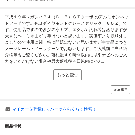
平成１９年レガシィＢ４（ＢＬ５）ＧＴターボ のアルミボンネッ
トフードです。色はダイヤモンドグレーメタリック（６５Ｚ）で
す。使用品ですので多少の小キズ、エクボや汚れ等はありますが
大きなヘコミや曲がり等はないと思います。実働車より取り外し
ましたので使用に関し特に問題はないと思いますが中古品につき
ノークレーム・ノーリターンでお願いします。ご入札前に自己紹
介欄等もご覧ください。落札後４８時間以内に取引ナビへのご入
力をいただけない場合や最大落札後４日以内にかん...
もっと読む
違反報告
マイカーを登録してパーツをらくらく検索！
商品情報