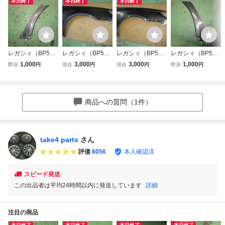
本日終了
本日終了
本日終了
レガシィ（BP5・
レガシィ（BP5・
レガシィ（BP5・
レガシィ（BP5・
BL5） 左リアク
BL５） 右フロン
BL5） 右フロン
BL5） 右リアク
1,000
3,000
3,000
1,000
即決
円
現在
円
現在
円
即決
円
ォータープロテク
トフェンダー！D
トフェンダー！D
ォータープロテク
トパネル！Dグレ
グレーM 65Z
グレーM 65Z
トパネル！Dグレ
ーM 65Z
後期
ーM 65Z
商品への質問（1件）
take4 parts
さん
評価
6056
本人確認済
スピード発送
この出品者は平均24時間以内に発送しています
詳細
注目の商品