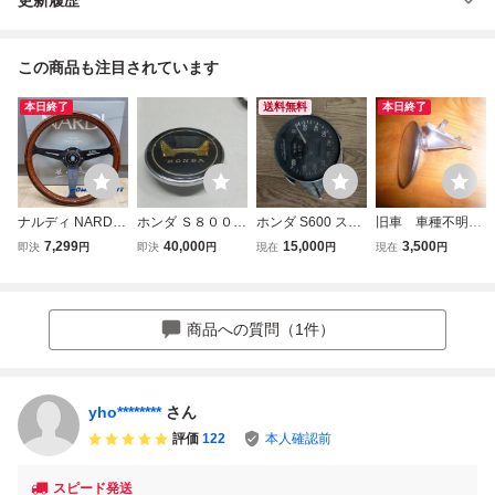
この商品も注目されています
本日終了
送料無料
本日終了
ナルディ NARDI
ホンダ Ｓ８００/
ホンダ S600 スピ
旧車 車種不明
ステアリングホ
Ｓ６００ 純正ステ
ードメーター 当時
ホンダS600・S80
7,299
40,000
15,000
3,500
即決
円
即決
円
現在
円
現在
円
イール 車ハンドル
アリングエンブレ
物 中古品
0タイプ N360
350mm ウッド調
ム 未使用新品
バックミラー 中
競技用改装ハンド
古 小型 １個
ルホイール RH01
商品への質問（1件）
1
yho********
さん
評価
122
本人確認前
スピード発送