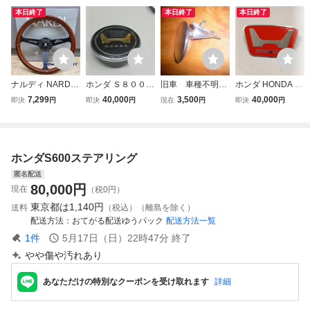
本日終了
本日終了
本日終了
ナルディ NARDI
ホンダ Ｓ８００/
旧車 車種不明
ホンダ HONDA S
ステアリングホ
Ｓ６００ 純正ステ
ホンダS600・S80
600 ボンネット エ
7,299
40,000
3,500
40,000
即決
円
即決
円
現在
円
即決
円
イール 車ハンドル
アリングエンブレ
0タイプ N360
ンブレム赤 未使用
350mm ウッド調
ム 未使用新品
バックミラー 中
新品 検索⇒S５
競技用改装ハンド
古 小型 １個
００ Ｓ８００
ルホイール RH01
ホンダS600ステアリング
1
匿名配送
80,000
円
現在
（税0円）
東京都は
1,140円
送料
（税込）（離島を除く）
配送方法
おてがる配送ゆうパック
配送方法一覧
1
件
5月17日（日）22時47分
終了
やや傷や汚れあり
あなただけの特別なクーポンを受け取れます
詳細