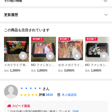
その他の情報
更新履歴
この商品も注目されています
本日終了
本日終了
本日終了
メガドライブ MD
MD ファンタシー
セガ メガドライブ
MD ファンタシー
ソフト ランドスト
スター2 メガドラ
ファンタシースタ
スターⅢ 時の継承
1,300
1,000
3,000
1,000
現在
円
現在
円
現在
円
現在
円
ーカー 皇帝の財宝
イブ 中古品
ーII PHANTASY S
者 メガドライブ
TAR II MD Sega M
egadrive 30
＊ ＊ ＊ ＊ ＊
さん
評価
1014
本人確認前
スピード発送
この出品者は平均24時間以内に発送しています
詳細