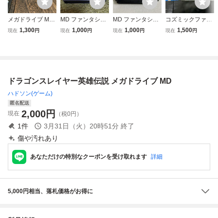
メガドライブ MD
MD ファンタシー
MD ファンタシー
コズミックファン
ソフト ランドスト
スター2 メガドラ
スターⅢ 時の継承
タジー メガドライ
1,300
1,000
1,000
1,500
現在
円
現在
円
現在
円
現在
円
ーカー 皇帝の財宝
イブ 中古品
者 メガドライブ
ブ メガCD
ドラゴンスレイヤー英雄伝説 メガドライブ MD
ハドソン(ゲーム)
匿名配送
2,000
円
現在
（税0円）
1
件
3月31日（火）20時51分
終了
傷や汚れあり
あなただけの特別なクーポンを受け取れます
詳細
5,000円相当、落札価格がお得に