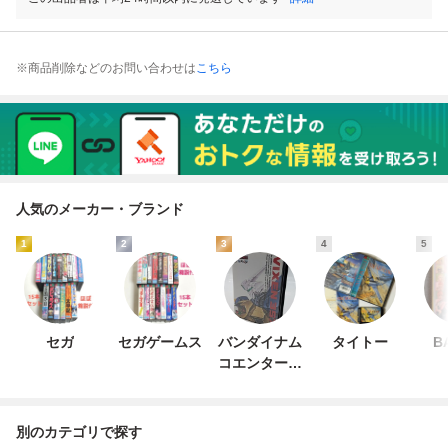
※商品削除などのお問い合わせは
こちら
人気のメーカー・ブランド
1
2
3
4
5
セガ
セガゲームス
バンダイナム
タイトー
B
コエンターテ
インメント
別のカテゴリで探す