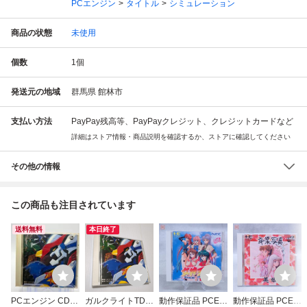
PCエンジン
タイトル
シミュレーション
商品の状態
未使用
個数
1
個
発送元の地域
群馬県 館林市
支払い方法
PayPay残高等、PayPayクレジット、クレジットカードなど
詳細はストア情報・商品説明を確認するか、ストアに確認してください
その他の情報
この商品も注目されています
送料無料
本日終了
PCエンジン CD-R
ガルクライトTDF
動作保証品 PCE P
動作保証品 PCE P