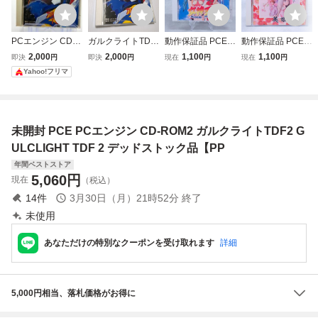
PCエンジン CD-R
ガルクライトTDF
動作保証品 PCE P
動作保証品 PCE P
OM2 ガルクライ
2 PCエンジン PC
Cエンジン SUPE
Cエンジン SUPE
2,000
2,000
1,100
1,100
即決
円
即決
円
現在
円
現在
円
トTDF2 DATA WE
E
R CD-ROM2 女神
R CD-ROM2 卒業
Yahoo!フリマ
ST PACK-IN-VIDE
天国 MEGAMI PA
写真/美姫 箱説帯
O
RADISE 箱説帯付
付【PP
【PP
未開封 PCE PCエンジン CD-ROM2 ガルクライトTDF2 G
ULCLIGHT TDF 2 デッドストック品【PP
年間ベストストア
5,060
円
現在
（税込）
14
件
3月30日（月）21時52分
終了
未使用
あなただけの特別なクーポンを受け取れます
詳細
5,000円相当、落札価格がお得に