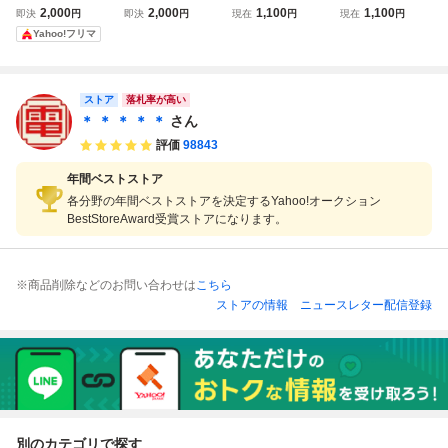
OM2 ガルクライ
2 PCエンジン PC
Cエンジン SUPE
Cエンジン SUPE
2,000
2,000
1,100
1,100
即決
円
即決
円
現在
円
現在
円
トTDF2 DATA WE
E
R CD-ROM2 女神
R CD-ROM2 卒業
Yahoo!フリマ
ST PACK-IN-VIDE
天国 MEGAMI PA
写真/美姫 箱説帯
O
RADISE 箱説帯付
付【PP
【PP
ストア
落札率が高い
＊ ＊ ＊ ＊ ＊
さん
評価
98843
年間ベストストア
各分野の年間ベストストアを決定するYahoo!オークション
BestStoreAward受賞ストアになります。
※商品削除などのお問い合わせは
こちら
ストアの情報
ニュースレター配信登録
別のカテゴリで探す