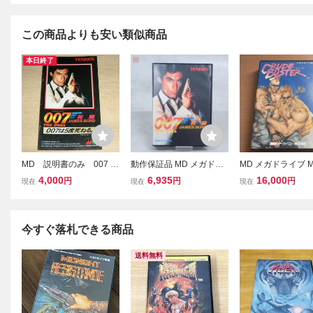
この商品よりも安い類似商品
本日終了
MD 説明書のみ 007 死
動作保証品 MD メガドラ
MD メガドライブ M
闘 JAMES BOND THE D
イブ 007 死闘 JAMES BO
DRIVE クルード
4,000
6,935
16,000
円
円
円
現在
現在
現在
UEL 同梱可 (ソフト無)
ND THE DUEL 箱説ハガ
CRUDE BUSTER
キ付【10
付 動作確認済
今すぐ落札できる商品
送料無料