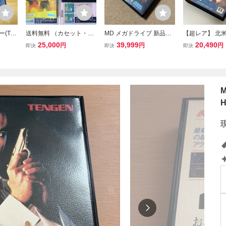
(Twi
送料無料 （カセット・説
MD メガドライブ 新品未
【超レア】 北米
説付き/
明書・必殺技一覧表の
使用 ベア・ナックルⅡ
メガドライブ GE
25,000
39,999
20,490
円
円
円
即決
即決
即決
ブ/ME
み）ベアナックルIII メガ
死闘への鎮魂歌
ジェネシス SE
シューテ
ドライブ MD アクション
トード ダブルド
ム★
起動確認済 SEGA セガ 箱
ATTLETOADS D
無 貴重 レア
RAGON 箱説付
M