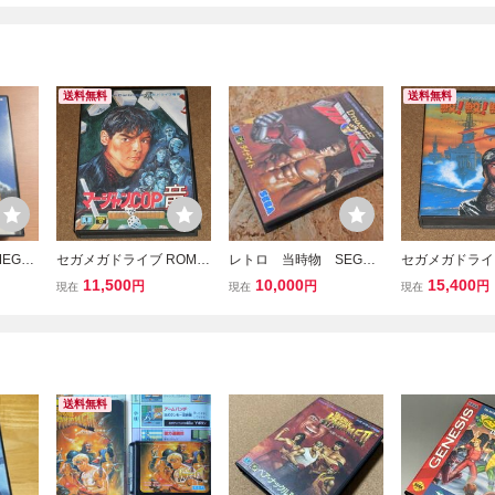
送料無料
送料無料
EGA
セガメガドライブ ROM
レトロ 当時物 SEGA
セガメガドライ
バスター
マージャンCOP竜 ザ・
メガドライブ ソフト ダイ
鮫！鮫！鮫！ 
11,500
10,000
15,400
円
円
円
現在
現在
現在
 説明書
スーパー忍
ナマイトデューク DYNA
MITE DUKE MD メガドラ
セガ MEGA DRIVE 箱説
付
送料無料