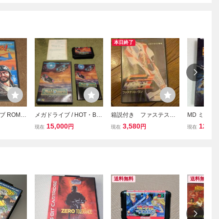
本日終了
ブ ROM
メガドライブ / HOT・B /
箱説付き ファステス
MD ミッド
タツジン
バッドオーメン / BAD OM
ト・ワン (Fastest 1） メ
タンス メ
15,000
3,580
12,00
円
円
現在
現在
現在
EN / 美品
ガドライブ ソフト MD
送料無料
送料無料