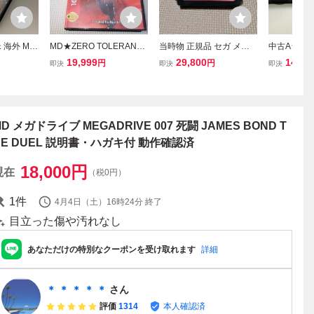
 海外 MD
MD★ZERO TOLERANC
当時物 正規品 セガ メガ
中古A★ベ
NESIS
E ORIGINS 海外版 EU版
ドライブ 魂斗羅ザ ハード
メガドライ
19,999
29,800
14,19
円
円
即決
即決
即決
GA バトル
端子清掃済★箱付・説明
コア MD 魂斗羅 コントラ
ラゴン B
書付・ソフト付
MEGA DRIVE メガドライ
ouble D
ブミニ mini SEGA メガド
ライブソフト
D メガドライブ MEGADRIVE 007 死闘 JAMES BOND T
HE DUEL 説明書・ハガキ付 動作確認済
18,000
円
現在
（税0円）
1
件
4月4日（土）16時24分
終了
目立った傷や汚れなし
あなただけの特別なクーポンを受け取れます
詳細
＊ ＊ ＊ ＊ ＊
さん
評価
1314
本人確認済