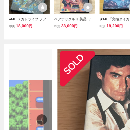
●MD メガドライブ ソフト
ベアナックルⅢ 美品 ワン
★MD「究極タイガー
ミッドナイト レジスタン
オーナー MDソフト SEG
n Cobra)」箱・取
18,000
33,000
19,200
円
円
円
即決
即決
即決
ス DECO T-13043・ケー
A
TRECO/メガドライ
ス 説明書有り●
GA DRIVE/STG/
ィング/レトロゲー