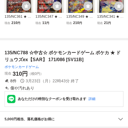
135/NC361 ★ 中
135/NC347 ★ 中
135/NC349 ★ 中
135/NC341 ★ 中
古 ★ ポケモンカ
古 ★ ポケモンカ
古 ★ ポケモンカ
古 ★ ポケモンカ
210
11
210
21
現在
円
現在
円
現在
円
現在
円
ードゲーム ポケカ
ードゲーム ポケカ
ードゲーム ポケカ
ードゲーム ポケカ
★ オドリドリex
★ メガズルズキン
★ メガルチャブル
★ メガピクシーex
【SAR】 111/080
ex【SAR】 241/1
ex【SAR】 239/1
【SAR】 112/080
[M2]
93 [M2a]
93 [M2a]
[M3]
135/NC788 ☆中古☆ ポケモンカードゲーム ポケカ ★ ド
リュウズex【SAR】 171/086 [SV11B]
ポケモンカードゲーム
310
円
現在
（税0円）
8
件
3月23日（月）22時43分
終了
傷や汚れあり
あなただけの特別なクーポンを受け取れます
詳細
5,000円相当、落札価格がお得に