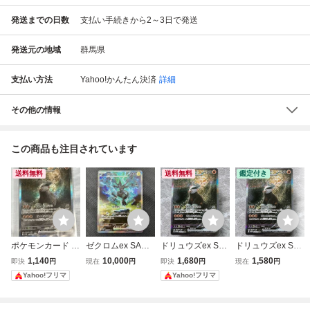
発送までの日数
支払い手続きから2～3日で発送
発送元の地域
群馬県
支払い方法
Yahoo!かんたん決済
詳細
その他の情報
この商品も注目されています
送料無料
送料無料
鑑定付き
ポケモンカード ド
ゼクロムex SAR s
ドリュウズex SA
ドリュウズex SA
リュウズex SAR S
v11B 169/086 ポ
R SV11B ブラック
R SV11B ブラック
1,140
10,000
1,680
1,580
即決
円
現在
円
即決
円
現在
円
V11B 171/086
ケモンカードゲー
ボルト 171/086 ポ
ボルト 171/086 ポ
Yahoo!フリマ
Yahoo!フリマ
ム ポケカ ブラッ
ケカ ポケモンカー
ケカ ポケモンカー
クボルト
ド ポケモンカード
ド ポケモンカード
ゲーム
ゲーム