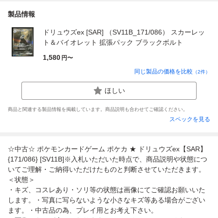
製品情報
ドリュウズex [SAR] （SV11B_171/086） スカーレッ
ト＆バイオレット 拡張パック ブラックボルト
1,580
円〜
同じ製品の価格を比較
（
2
件）
ほしい
商品と関連する製品情報を掲載しています。商品説明も合わせてご確認ください。
スペックを見る
☆中古☆ ポケモンカードゲーム ポケカ ★ ドリュウズex【SAR】
{171/086} [SV11B]※入札いただいた時点で、商品説明や状態につ
いてご理解・ご納得いただけたものと判断させていただきます。
＜状態＞
・キズ、コスレあり・ソリ等の状態は画像にてご確認お願いいた
します。・写真に写らないような小さなキズ等ある場合がござい
ます。・中古品の為、プレイ用とお考え下さい。