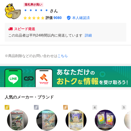
落札率が高い
＊ ＊ ＊ ＊ ＊
さん
評価
9080
本人確認済
スピード発送
この出品者は平均24時間以内に発送しています
詳細
※商品削除などのお問い合わせは
こちら
人気のメーカー・ブランド
1
2
3
4
5