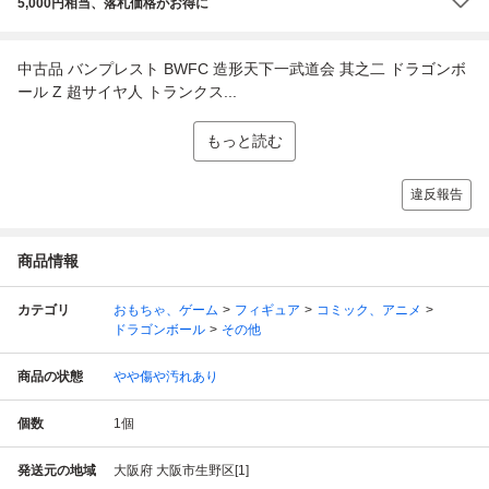
5,000円相当、落札価格がお得に
中古品 バンプレスト BWFC 造形天下一武道会 其之二 ドラゴンボ
ール Z 超サイヤ人 トランクス...
もっと読む
違反報告
商品情報
カテゴリ
おもちゃ、ゲーム
フィギュア
コミック、アニメ
ドラゴンボール
その他
商品の状態
やや傷や汚れあり
個数
1
個
発送元の地域
大阪府 大阪市生野区[1]