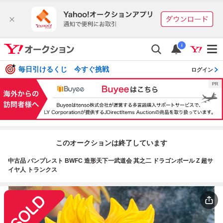
i
毎日引けるくじ 今すぐ挑戦
ログイン
このオークションは終了しています
中古品 バンプレスト BWFC 造形天下一武道会 其之二 ドラゴンボール Z 超サ
イヤ人 トランクス