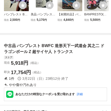
バンプレスト BW
美品 バンプレスト
【未開封品】バン
BANPRESTO(バ
FC 造形天下一武
ドラゴンボールZ
プレスト トランク
ンプレスト) ドラ
2,500
5,170
4,840
5,500
現在
円
現在
円
現在
円
現在
円
道会 其之三 ドラ
BWFC 造形天下一
ス ドラゴンボール
ゴンボールZ BWF
ゴンボールZ フリ
武道会2 其之五 孫
SCultures BIG 造
C 造形天下一武道
ーザ 第一形態
悟空 モノクロカラ
形天下一武道会4
会 其之三 フリー
ー フィギュア
其ノ五 ドラゴンボ
ザ 通常カラー＆原
ール
型カラーver. 2種
中古品 バンプレスト BWFC 造形天下一武道会 其之二 ド
セット (店番：063
111)
ラゴンボール Z 超サイヤ人 トランクス
ストア
5,918
円
現在
（税込）
17,754
円
即決
（税込）
1
件
3月22日（日）23時12分
終了
やや傷や汚れあり
あなただけの特別なクーポンを受け取れます
詳細