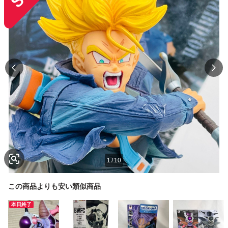
1
/
10
この商品よりも安い類似商品
本日終了