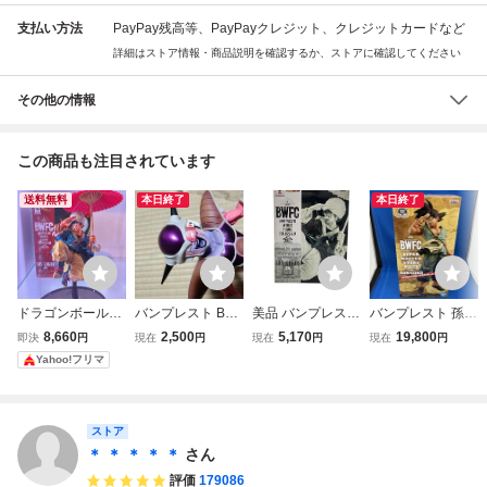
支払い方法
PayPay残高等、PayPayクレジット、クレジットカードなど
詳細はストア情報・商品説明を確認するか、ストアに確認してください
その他の情報
この商品も注目されています
送料無料
本日終了
本日終了
ドラゴンボールZ
バンプレスト BW
美品 バンプレスト
バンプレスト 孫悟
BWFC 造形天下一
FC 造形天下一武
ドラゴンボールZ
空 -DAIMATSURI
8,660
2,500
5,170
19,800
即決
円
現在
円
現在
円
現在
円
武道会2 其之五 孫
道会 其之三 ドラ
BWFC 造形天下一
SPECIAL ver.- ド
Yahoo!フリマ
悟空 フィギュア
ゴンボールZ フリ
武道会2 其之五 孫
ラゴンボール超 B
ーザ 第一形態
悟空 モノクロカラ
WFC 造形天下一
ー フィギュア
武道会3SUPER M
ASTERSTARSPIE
ストア
CETHE SONGOK
＊ ＊ ＊ ＊ ＊
さん
Uプレバン限定
評価
179086