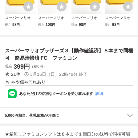
スーパーマリオブ
スーパーマリオブ
スーパーマリオブ
スーパーマリオブ
ラザーズ３【動作
ラザーズ【動作確
ラザーズ３【動作
ラザーズ【動作確
98
108
98
98
現在
円
現在
円
現在
円
現在
円
確認済】８本まで
認済】８本まで同
確認済】８本まで
認済】８本まで同
同梱可 簡易清掃
梱可 簡易清掃済
同梱可 簡易清掃
梱可 簡易清掃済
済 FC ファミコ
FC ファミコン
済 FC ファミコ
FC ファミコン
ン
ン ②
②
スーパーマリオブラザーズ３【動作確認済】８本まで同梱
可 簡易清掃済 FC ファミコン
399
円
現在
（税0円）
21
件
3月15日（日）22時49分
終了
やや傷や汚れあり
あなただけの特別なクーポンを受け取れます
詳細
5,000円相当、落札価格がお得に
★箱無しファミコンソフトは８本まで１個口分の送料で同梱可能