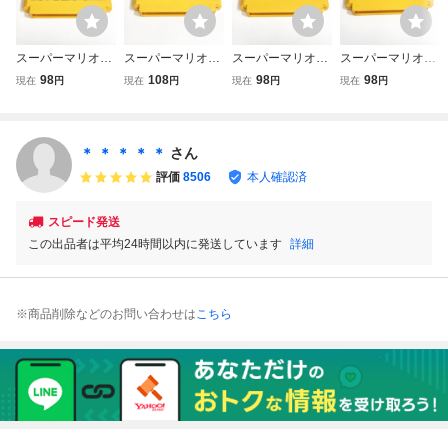
スーパーマリオブ
スーパーマリオブ
スーパーマリオブ
スーパーマリオブ
ラザーズ３【動作
ラザーズ【動作確
ラザーズ３【動作
ラザーズ【動作確
98
108
98
98
現在
円
現在
円
現在
円
現在
円
確認済】８本まで
認済】８本まで同
確認済】８本まで
認済】８本まで同
同梱可 簡易清掃
梱可 簡易清掃済
同梱可 簡易清掃
梱可 簡易清掃済
済 FC ファミコ
FC ファミコン
済 FC ファミコ
FC ファミコン
ン
ン ②
②
＊ ＊ ＊ ＊ ＊
さん
評価
8506
本人確認済
スピード発送
この出品者は平均24時間以内に発送しています
詳細
※商品削除などのお問い合わせは
こちら