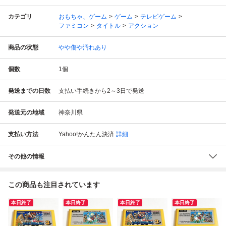
カテゴリ
おもちゃ、ゲーム
ゲーム
テレビゲーム
ファミコン
タイトル
アクション
商品の状態
やや傷や汚れあり
個数
1
個
発送までの日数
支払い手続きから2～3日で発送
発送元の地域
神奈川県
支払い方法
Yahoo!かんたん決済
詳細
その他の情報
この商品も注目されています
本日終了
本日終了
本日終了
本日終了