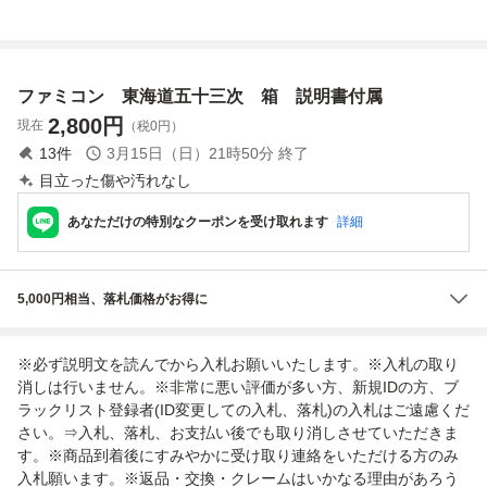
十三次 説明書の
次 説明書のみ
の東海道五十三次
十三次 説明書のみ
み ★他にも出品
★他にも出品中！
ファミコン ツ28
FC ファミコン 中
中！ファミコン★
ファミコン★
レ即発送 FC ソフ
古
ト 動作確認済み
ファミコン 東海道五十三次 箱 説明書付属
2,800
円
現在
（税0円）
13
件
3月15日（日）21時50分
終了
目立った傷や汚れなし
あなただけの特別なクーポンを受け取れます
詳細
5,000円相当、落札価格がお得に
※必ず説明文を読んでから入札お願いいたします。※入札の取り
消しは行いません。※非常に悪い評価が多い方、新規IDの方、ブ
ラックリスト登録者(ID変更しての入札、落札)の入札はご遠慮くだ
さい。⇒入札、落札、お支払い後でも取り消しさせていただきま
す。※商品到着後にすみやかに受け取り連絡をいただける方のみ
入札願います。※返品・交換・クレームはいかなる理由があろう