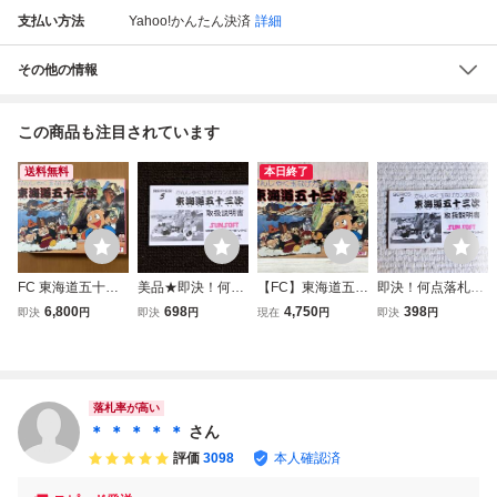
支払い方法
Yahoo!かんたん決済
詳細
その他の情報
この商品も注目されています
送料無料
本日終了
FC 東海道五十三
美品★即決！何点
【FC】東海道五十
即決！何点落札し
次 箱説付き フ
落札しても送料18
三次 【説明書欠
ても送料185円★
6,800
698
4,750
398
即決
円
即決
円
現在
円
即決
円
ァミコンソフト
5円★ 東海道五
品】ファミコン
東海道五十三
十三次 説明書の
次 説明書のみ
み ★他にも出品
★他にも出品中！
中！ファミコン★
ファミコン★
落札率が高い
＊ ＊ ＊ ＊ ＊
さん
評価
3098
本人確認済