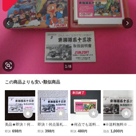
1
/
8
この商品よりも安い類似商品
本日終了
美品★即決！何点
即決！何点落札し
★何点でも送料１
■※送料無料※ か
落札しても送料18
ても送料185円★
８５円★ かんしゃ
んしゃく玉なげカ
698
398
480
1,000
即決
円
即決
円
即決
円
現在
円
5円★ 東海道五
東海道五十三
く玉なげカン太郎
ン太郎の 東海道五