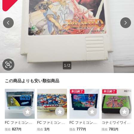
1
/
2
この商品よりも安い類似商品
本日終了
本日終了
FC ファミコンソ
FC ファミコン ロ
FC ファミコンソ
コナミワイワイワ
フト スターウォー
ックマン2 ワイリ
フト 月風魔伝 ソ
ールド ファミコン
827
1
777
781
現在
円
現在
円
現在
円
現在
円
ズ ソフトのみ 起
ーの謎 CAPCOM
フトのみ 起動確認
FC