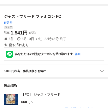
動確認済
ROCKMAN2 箱付
済
き
ジャストブリード ファミコン FC
任天堂
ストア
1,541
円
現在
（税込）
6
件
3月10日（火）22時43分
終了
傷や汚れあり
あなただけの特別なクーポンを受け取れます
詳細
5,000円相当、落札価格がお得に
製品情報
【FC】 ジャストブリード
660
円〜