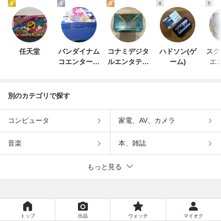
1
2
3
4
5
任天堂
バンダイナム
コナミデジタ
ハドソン(ゲ
スク
コエンターテ
ルエンタテイ
ーム)
エ
インメント
ンメント
別のカテゴリで探す
コンピュータ
家電、AV、カメラ
音楽
本、雑誌
もっと見る
トップ
出品
ウォッチ
マイオク