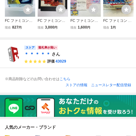
FC ファミコンソ
FC ファミコンソ
FC ファミコン
FC ファミコン ロ
フト スターウォー
フト スウィートホ
リップルアイラン
ックマン2 ワイリ
827
3,000
1,600
1
現在
円
現在
円
現在
円
現在
円
ズ ソフトのみ 起
ーム CAP-EH
ド 箱 ソフト 説
ーの謎 CAPCOM
動確認済
明書
ROCKMAN2 箱付
き
ストア
落札率が高い
＊ ＊ ＊ ＊ ＊
さん
評価
43029
※商品削除などのお問い合わせは
こちら
ストアの情報
ニュースレター配信登録
人気のメーカー・ブランド