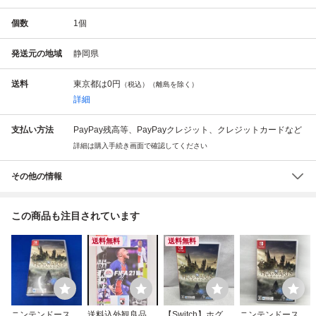
個数
1
個
発送元の地域
静岡県
送料
東京都は
0円
（税込）（離島を除く）
詳細
支払い方法
PayPay残高等、PayPayクレジット、クレジットカードなど
詳細は購入手続き画面で確認してください
その他の情報
この商品も注目されています
送料無料
送料無料
ニンテンドースイ
送料込外観良品 ニ
【Switch】ホグワ
ニンテンドースイ