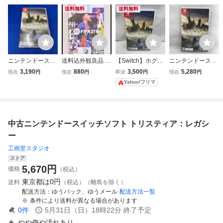
送料無料
送料無料
ニンテンドースイ
送料込外観良品 ニ
【Switch】ホグワ
ニンテンドースイ
ッチ ホグワーツ・
ンテンドースイッ
ーツ・レガシー
ッチ ホグワーツ・
3,190
880
3,500
5,280
現在
円
現在
円
即決
円
現在
円
レガシー
チ ソフト FIFA 21
[通常版] ニンテン
レガシー
Yahoo!フリマ
LEGACYEDITION
ドースイッチ ソフ
フィファ２１レガ
ト034-yfm-790
シーエディション
プレイ人数1～4人
中古ニンテンドースイッチソフト トリスティア：レガシ
Nintendo 任天堂
ー
工画堂スタジオ
ストア
5,670
円
価格
（税込）
東京都は
0円
送料
（税込）（離島を除く）
配送方法
ゆうパック、ゆうメール
配送方法一覧
条件により送料が異なる場合があります
0
件
5月31日（日）18時22分
終了予定
やや傷や汚れあり