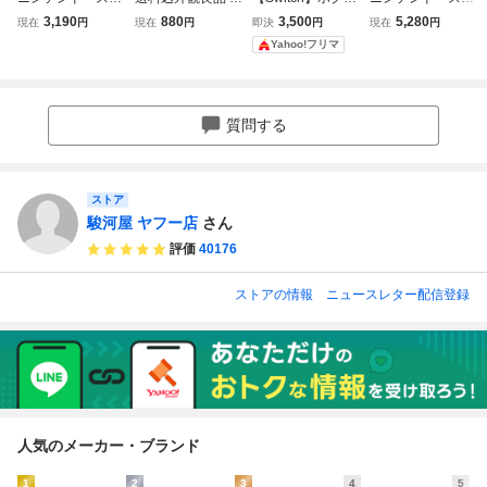
ッチ ホグワーツ・
ンテンドースイッ
ーツ・レガシー
ッチ ホグワーツ・
3,190
880
3,500
5,280
現在
円
現在
円
即決
円
現在
円
レガシー
チ ソフト FIFA 21
[通常版] ニンテン
レガシー
Yahoo!フリマ
LEGACYEDITION
ドースイッチ ソフ
フィファ２１レガ
ト034-yfm-790
シーエディション
プレイ人数1～4人
質問する
Nintendo 任天堂
ストア
駿河屋 ヤフー店
さん
評価
40176
ストアの情報
ニュースレター配信登録
人気のメーカー・ブランド
1
2
3
4
5