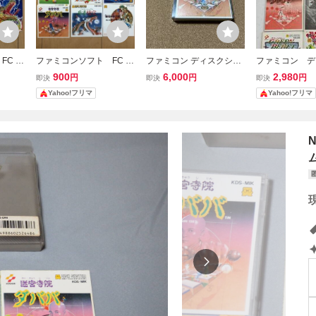
FC デ
ファミコンソフト FC デ
ファミコン ディスクシス
ファミコン デ
迷宮寺
ィスクシステム 迷宮寺
テム 新品未使用未開
ステム、取扱説
900
6,000
2,980
円
円
円
即決
即決
即決
 キャ
院ダババなどインデック
封 迷宮寺院ダババ
迷宮寺院ダババ
Yahoo!フリマ
Yahoo!フリマ
スカード6枚セット
ンベレー、他
ム