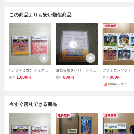
この商品よりも安い類似商品
送料無料
FC ファミコン ディスク
迷宮寺院ダババ ディス
ファミコンソフト 
システム ディスクカード
クシステム ディスクカー
ィスクシステム 
1,800
800
900
円
円
円
現在
現在
即決
/ 迷宮寺院ダババ
ド ファミコン ファミコン
院ダババなどイン
Yahoo!フリマ
ディスクシステム
スカード6枚セット
今すぐ落札できる商品
送料無料
送料無料