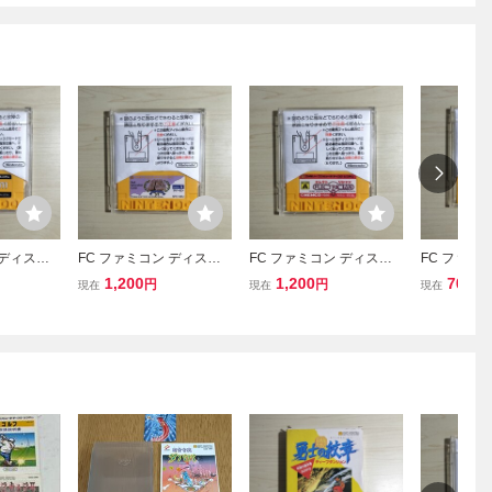
 ディスク
FC ファミコン ディスク
FC ファミコン ディスク
FC ファミ
スクカード
システム ディスクカード
システム ディスクカード
システム 
1,200
1,200
700
円
円
円
現在
現在
現在
/ ヌイーゼン
/ エレクトリシャン
/ ワードナ