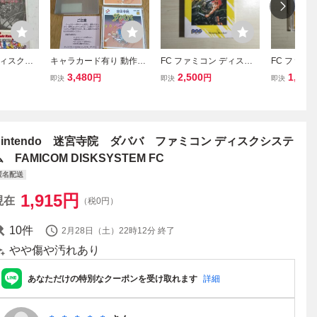
ィスクシ
キャラカード有り 動作確
FC ファミコン ディスク
FC ファミ
明書8点、
認済み 迷宮寺院ダババ コ
システム ディスクカード
システム 
3,480
2,500
1,400
円
円
即決
即決
即決
／グリー
ナミ ファミコン ディスク
/ ディープダンジョン 勇
/ パチコン
システム レトロゲームソ
士の紋章
フト ファミリーコンピュ
ータ 1987年
Nintendo 迷宮寺院 ダババ ファミコン ディスクシステ
 FAMICOM DISKSYSTEM FC
匿名配送
1,915
円
現在
（税0円）
10
件
2月28日（土）22時12分
終了
やや傷や汚れあり
あなただけの特別なクーポンを受け取れます
詳細