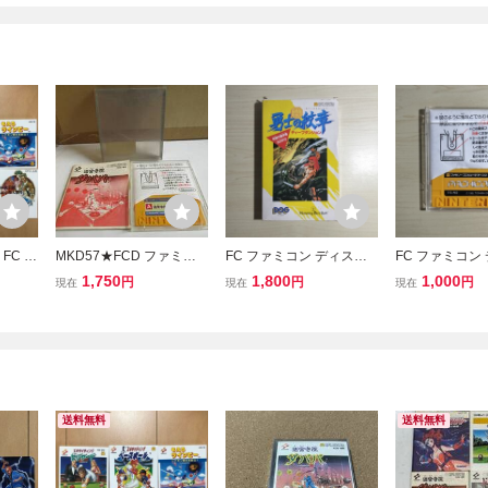
FC デ
MKD57★FCD ファミコ
FC ファミコン ディスク
FC ファミコン
迷宮寺
ン ディスクシステム ソフ
システム ディスクカード
システム ディ
1,750
1,800
1,000
円
円
円
現在
現在
現在
デック
ト 迷宮寺院ダババ ケー
/ ディープダンジョン 勇
/ パチコン
ス・説明書付きジャケッ
士の紋章
ト無し 起動確認済き クリ
ーニング済
送料無料
送料無料