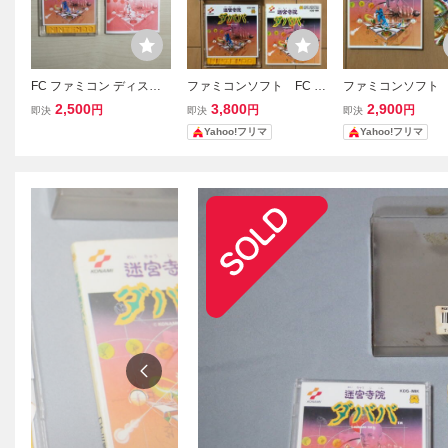
FC ファミコン ディスク
ファミコンソフト FC デ
ファミコンソフト 
システム ディスクカード
ィスクシステム 迷宮寺
ィスクシステム 
2,500
3,800
2,900
円
円
円
即決
即決
即決
/ 迷宮寺院ダババ
院ダババ 外箱 説明
院ダババ 説明書
Yahoo!フリマ
Yahoo!フリマ
書 キャラカード付き
ラカードのみ