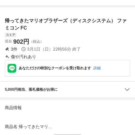
ズ2 現状で
ム ZANAC スーパ
イスホッケー
ーマリオブラザー
ズ 等 グッズセッ
帰ってきたマリオブラザーズ（ディスクシステム） ファ
ト
ミコン FC
ストア
902
円
現在
（税込）
3
件
3月1日（日）22時56分
終了
傷や汚れあり
あなただけの特別なクーポンを受け取れます
詳細
5,000円相当、落札価格がお得に
商品情報
商品名 帰ってきたマリ...