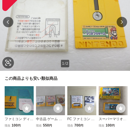
1
/
2
この商品よりも安い類似商品
ファミコン ディス
中古品 ゲーム フ
FC ファミコン デ
スーパーマリオブ
クシステム スーパ
ァミコン ソフト 3
ィスクシステム デ
ラザーズ ファミ
100
550
700
100
現在
円
現在
円
現在
円
現在
円
ーマリオブラザー
点 ディスクシステ
ィスクカード / ア
コン FC