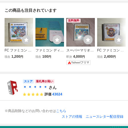
この商品も注目されています
送料無料
FC ファミコン デ
ファミコン ディス
スーパーマリオブ
FC ファミコン デ
ィスクシステム デ
クシステム スーパ
ラザーズ ファミ
ィスクシステム デ
1,200
100
4,000
2,400
現在
円
現在
円
即決
円
現在
円
ィスクカード / ス
ーマリオブラザー
コン ディスクシス
ィスクカード / ス
Yahoo!フリマ
ーパーマリオブラ
ズ2 現状で
テム
ーパーマリオブラ
ザーズ / バレーボ
ザーズ2
ール
ストア
落札率が高い
＊ ＊ ＊ ＊ ＊
さん
評価
43024
※商品削除などのお問い合わせは
こちら
ストアの情報
ニュースレター配信登録