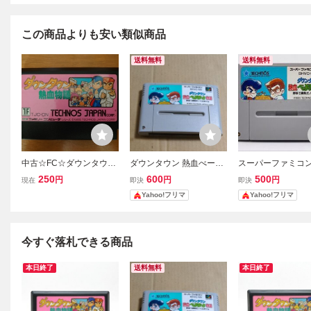
この商品よりも安い類似商品
送料無料
送料無料
中古☆FC☆ダウンタウン
ダウンタウン 熱血べーす
スーパーファミコ
熱血物語☆テクノスジャ
ぼーる物語 スーパーファ
ト ダウンタウン熱
250
600
500
円
円
円
現在
即決
即決
パン☆くにおくんシリー
ミコン
すぼーる物語 野球
Yahoo!フリマ
Yahoo!フリマ
ズ☆箱説なし☆カセット
だ！くにおくん
のみ☆レトロゲーム☆高
価買取☆ファミコン
今すぐ落札できる商品
本日終了
送料無料
本日終了