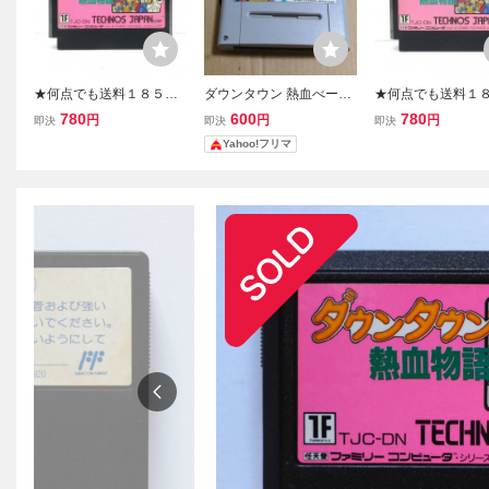
★何点でも送料１８５円
ダウンタウン 熱血べーす
★何点でも送料１
★ ダウンタウン熱血物語
ぼーる物語 スーパーファ
★ ダウンタウン熱
780
600
780
円
円
円
即決
即決
即決
ファミコン ツ28レ即発送
ミコン
ファミコン ツ3レ即
Yahoo!フリマ
FC ソフト 動作確認済み
C ソフト 動作確認