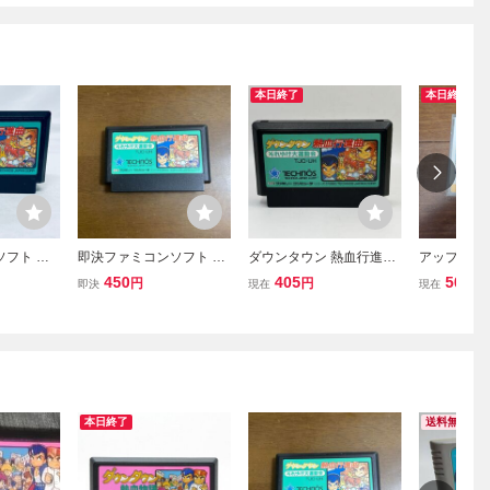
本日終了
本日終了
ソフト ダ
即決ファミコンソフト ダ
ダウンタウン 熱血行進曲
アップルタ
血行進曲
ウンタウン熱血行進曲 そ
それゆけ大運動会 1990 T
スクシステ
450
405
500
円
円
円
即決
現在
現在
会 ソフト
れいけ大運動会 それゆけ
ECHNOS JAPAN 任天堂
ファミコン
済
大運動会
Nintendo ファミリーコン
テム
ピュータ ファミコン FC
ソフト カセット
本日終了
送料無料