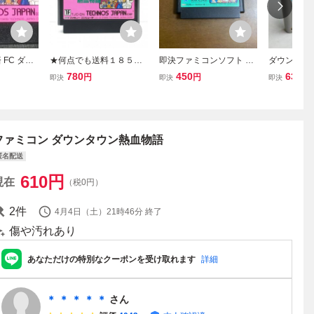
 FC ダウ
★何点でも送料１８５円
即決ファミコンソフト ダ
ダウンタウ
語 テクノ
★ ダウンタウン熱血物語
ウンタウン熱血行進曲 そ
ぼーる物語
780
450
630
円
円
円
即決
即決
即決
9 くにお
ファミコン ツ20レ即発送
れいけ大運動会 それゆけ
ミコン 動
 レトロゲ
FC ソフト 動作確認済み
大運動会
清掃済[SFC5
品中 g1
ファミコン ダウンタウン熱血物語
匿名配送
610
円
現在
（税0円）
2
件
4月4日（土）21時46分
終了
傷や汚れあり
あなただけの特別なクーポンを受け取れます
詳細
＊ ＊ ＊ ＊ ＊
さん