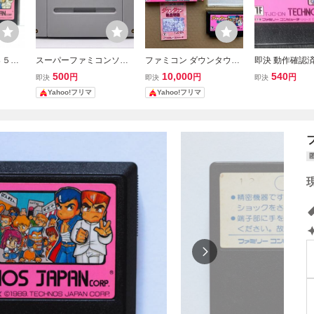
８５円
スーパーファミコンソフ
ファミコン ダウンタウン
即決 動作確認済
血物語
ト ダウンタウン熱血べー
熱血物語
ンタウン熱血物
500
10,000
540
円
円
円
即決
即決
即決
発送 F
すぼーる物語 野球で勝負
スジャパン 198
Yahoo!フリマ
Yahoo!フリマ
済み
だ！くにおくん
くん ファミコン
ーム◎順次多数出
02