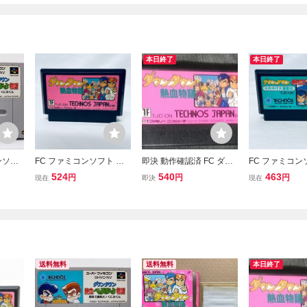
本日終了
本日終了
ンソフ
FC ファミコンソフト ダ
即決 動作確認済 FC ダウ
FC ファミコン
血べー
ウンタウン熱血物語 ソフ
ンタウン熱血物語 テクノ
ウンタウン熱
524
540
463
円
円
円
現在
即決
現在
で勝負
トのみ 起動確認済
スジャパン 1989 くにお
それゆけ大運動
くん ファミコン レトロゲ
のみ 起動確認
ーム◎順次多数出品中 g1
02
送料無料
送料無料
本日終了