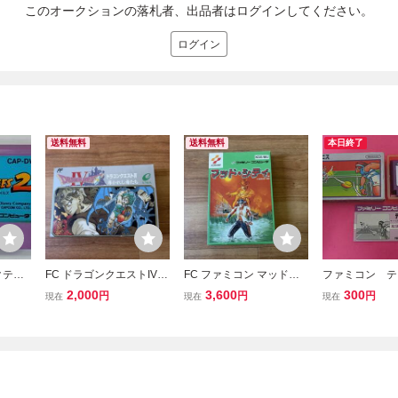
このオークションの落札者、出品者はログインしてください。
ログイン
送料無料
送料無料
本日終了
クテイ
FC ドラゴンクエストIV
FC ファミコン マッド・
ファミコン テ
 2
導かれし者たち ファミコ
シティ KONAMI 箱・説明
箱 箱 説明書
2,000
3,600
300
円
円
円
現在
現在
現在
ン 箱・説明書付き
書付き