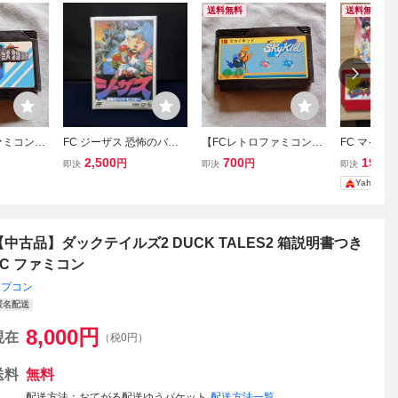
送料無料
送料無料
ァミコンソ
FC ジーザス 恐怖のバイ
【FCレトロファミコンソ
FC マイテ
貝獣物
オ・モンスター 箱付き 説
フト】ナムコ スカイキ
ァイト CA
2,500
700
19,80
円
円
即決
即決
即決
期動作確認
明書欠品 ファミコン ソフ
ッド Sky Kid シューテ
コンソフト
Yahoo!
無し 送料
ト キングレコード レトロ
ィングゲーム 初期動作
き
ゲーム 当時物 (08068
確認済 箱、説明書無し
米)
送料無料
【中古品】ダックテイルズ2 DUCK TALES2 箱説明書つき
FC ファミコン
カプコン
匿名配送
8,000
円
現在
（税0円）
送料
無料
配送方法
おてがる配送ゆうパケット
配送方法一覧