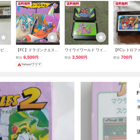
送料無料
送料無料
送料無料
ービー
【FC】ドラゴンクエスト
ワイワイワールド ワイワ
【FCレトロフ
明書付
ファミコンソフト 箱説明
イワールド2 ファミコン
フト】ナムコ 
6,500
3,500
700
円
円
円
即決
即決
即決
書付き
ソフト FC 箱説明書無し
語 RPG 初
Yahoo!フリマ
済 箱、説明書
無料