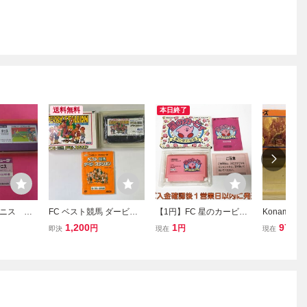
送料無料
本日終了
ニス 銀
FC ベスト競馬 ダービー
【1円】FC 星のカービィ
Konami 
付属
スタリオン 箱・説明書付
夢の泉の物語 ゲームソフ
ミコン FC
1,200
1
970
円
円
円
即決
現在
現在
ファミコン
ト 箱/説明書付き ファミ
コンソフト
コン ファミリーコンピュ
ータ 起動確認済み J06-06
3fk/F3