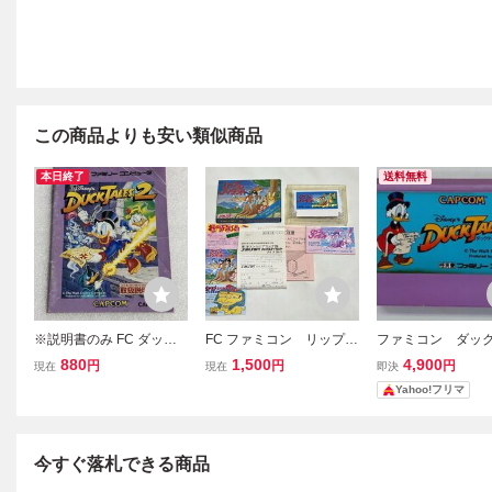
この商品よりも安い類似商品
本日終了
送料無料
※説明書のみ FC ダック
FC ファミコン リップル
ファミコン ダッ
テイルズ2 ファミコン
アイランド 箱 ソフト 説
ルズ2 DUCK TALES
880
1,500
4,900
円
円
円
現在
現在
即決
明書
Yahoo!フリマ
今すぐ落札できる商品