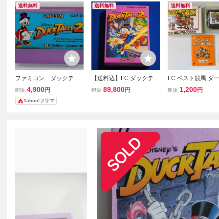
送料無料
送料無料
送料無料
ファミコン ダックテイ
【送料込】FC ダックテイ
FC ベスト競馬 ダ
ルズ2 DUCK TALES 2
ルズ2 DUCK TALES2 箱
スタリオン 箱・説
4,900
89,800
1,200
円
円
円
即決
即決
即決
説明書つき 新品即決 ファ
ファミコン
Yahoo!フリマ
ミコン ディズニー ドナル
ドダッグ