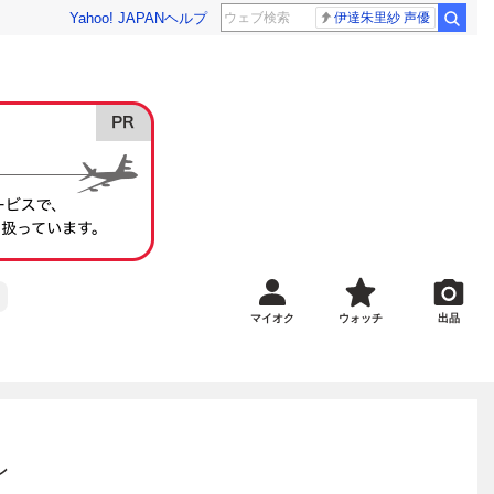
Yahoo! JAPAN
ヘルプ
伊達朱里紗 声優
マイオク
ウォッチ
出品
ン