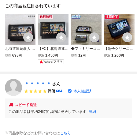
この商品も注目されています
送料無料
本日終了
北海道連続殺人 オ
【FC】北海道連鎖
◆ファミリーコン
【端子クリーニン
ホーツクに消ゆ フ
殺人 オホーツクに
ピューター/ファミ
グ済み】FC 北海
693
1,450
12
1,200
現在
円
即決
円
現在
円
即決
円
ァミコン FC
消ゆ ファミコン
コン/FC 北海道連
道連鎖殺人 オホー
Yahoo!フリマ
動作確認済み
鎖殺人 オホーツク
ツクに消ゆ ファ
に消ゆ ソフト
ミコンソフト
＊ ＊ ＊ ＊ ＊
さん
評価
684
本人確認済
スピード発送
この出品者は平均24時間以内に発送しています
詳細
※商品削除などのお問い合わせは
こちら