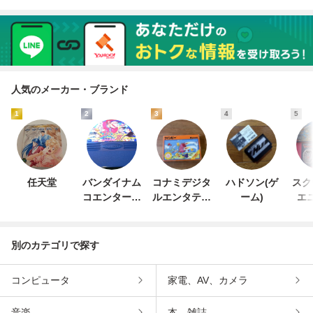
人気のメーカー・ブランド
1
2
3
4
5
任天堂
バンダイナム
コナミデジタ
ハドソン(ゲ
スク
コエンターテ
ルエンタテイ
ーム)
エ
インメント
ンメント
別のカテゴリで探す
コンピュータ
家電、AV、カメラ
音楽
本、雑誌