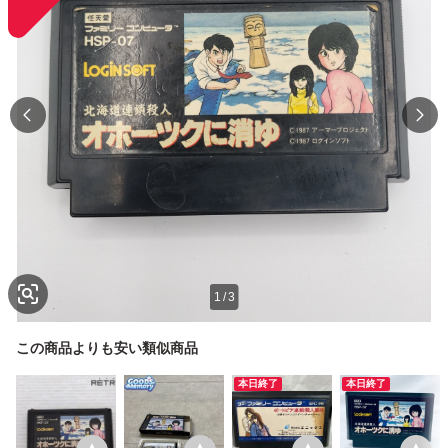
1
/
3
この商品よりも安い類似商品
本日終了
本日終了