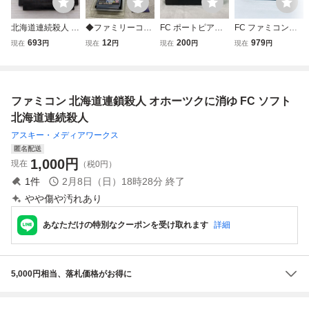
北海道連続殺人 オ
◆ファミリーコン
FC ポートピア連
FC ファミコンソ
ホーツクに消ゆ フ
ピューター/ファミ
続殺人事件 ファミ
フト 北海道連鎖殺
693
12
200
979
現在
円
現在
円
現在
円
現在
円
ァミコン FC
コン/FC 北海道連
コン
人オホーツクに消
鎖殺人 オホーツク
ゆ ソフトのみ 起
に消ゆ ソフト
動確認済
ファミコン 北海道連鎖殺人 オホーツクに消ゆ FC ソフト
北海道連続殺人
アスキー・メディアワークス
匿名配送
1,000
円
現在
（税0円）
1
件
2月8日（日）18時28分
終了
やや傷や汚れあり
あなただけの特別なクーポンを受け取れます
詳細
5,000円相当、落札価格がお得に