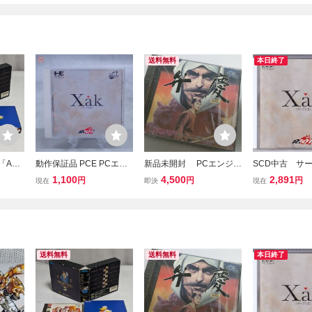
送料無料
本日終了
「ART
動作保証品 PCE PCエン
新品未開封 PCエンジ
SCD中古 サ
虎の拳
ジン SUPER CD-ROM2
ン PCE 弁慶外伝 H
２ 【管理番号：
1,100
4,500
2,891
円
円
円
現在
即決
現在
品 動
サークI・II Xak 箱説帯付
uCARD 送料込
0】
ンク 送
【PP
送料無料
送料無料
本日終了