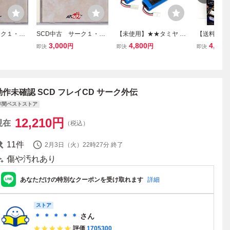
ーク１・
SCD中古 サーク１・
【未使用】★★タミヤ ニ
【送料無料
7312
２ 【管理番号：7310
カドバッテリー カスタム
MG RX-78
3,000
4,800
4,199
円
円
即決
即決
即決
8】
パック＆充電機 2個セッ
機 未組立 
ト／ニッカド 7.2V 1300
ム外伝 宇
mAh 新品 XB ラジコン Ni
に… マス
-Cd 送料無料
デル GUND
動作未確認 SCD フレイCD サーク外伝
年間ベストストア
12,210
円
現在
（税込）
11
件
2月3日（火）22時27分
終了
傷や汚れあり
あなただけの特別なクーポンを受け取れます
詳細
ストア
＊ ＊ ＊ ＊ ＊
さん
評価
1705300