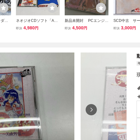
ンダム
ネオジオCDソフト「ART
新品未開封 PCエンジ
SCD中古 サ
イホウガ
OF FIGHTING 龍虎の拳
ン PCE 弁慶外伝 H
２ 【管理番号：
4,980
4,500
3,000
円
円
円
即決
即決
即決
BB戦
外伝 限定版」 中古品 動
uCARD 送料込
0】
作未確認の為 ジャンク 送
料無料 匿名配送