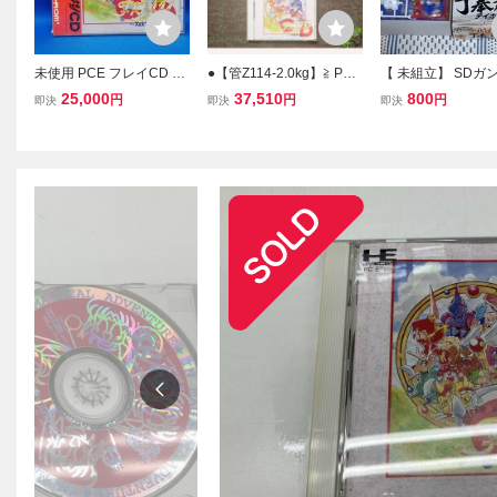
未使用 PCE フレイCD サ
●【管Z114-2.0kg】≧ PCE
【 未組立】 SDガ
ーク外伝 マイクロキャビ
CD-ROM サークI・II ＋ サ
丁奉ガンダム( テ
25,000
37,510
800
円
円
円
即決
即決
即決
ン 1994年 PCエンジン S
ークIII ＋ フレイCD サ
ンダム)三国伝外伝 
UPER CD-ROM2 レトロ
ーク外伝 - 日本テレネッ
士 ガンプラ
ゲーム 当時物 Fray in Ma
ト マイクロキャビン
gical Adventure