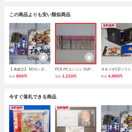
この商品よりも安い類似商品
送料無料
【 未組立】 SDガンダム
PCE PCエンジン SUPER
ネオジオCDソフト
丁奉ガンダム( テイホウガ
CD-ROM2 天外魔境/イー
OF FIGHTING 龍
800
1,210
4,980
円
円
円
即決
現在
即決
ンダム)三国伝外伝 BB戦
スIV/アルナムの牙/ぷよぷ
外伝 限定版」 中古
士 ガンプラ
よCD/サークI・II/初恋物
作未確認の為 ジャ
語 等 まとめて30本 大量
料無料 匿名配送
セット 箱説付【20
今すぐ落札できる商品
送料無料
送料無料