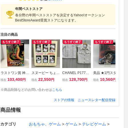
年間ベストストア
各分野の年間ベストストアを決定するYahoo!オークション
BestStoreAward受賞ストアになります。
注目の商品
もうすぐ終了
もうすぐ終了
もうすぐ終了
もうすぐ終了
ラストワン賞 神龍
スヌーピー ちょっ
CHANEL P17786
美品 ★1円スター
Ga
一番くじ ドラゴン
こりさん デイジー
V09961／ツイー
ト ゴルゴ13 (Blu-r
マ
103,400
22,550
128,700
10,560
円
円
円
円
現在
現在
現在
現在
現
ボール ULTIMATE
ヒル・パピーズ 7
ドセットアップ／
ay Disc) ベストフ
1m
VARIATION ドラ
00セット限定BOX
ホワイト 小物
ィールド社
m
※商品削除などのお問い合わせは
こちら
ゴンボール
き
ストアの情報
ニュースレター配信登録
商品情報
カテゴリ
おもちゃ、ゲーム
ゲーム
テレビゲーム