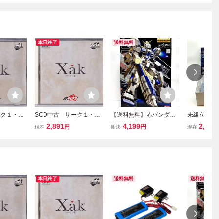
本日終了
送料無料
ーク１・
SCD中古 サーク１・
【送料無料】赤バンダイ
未組立■BAN
7312
２ 【管理番号：7310
MG RX-78-4 ガンダム4号
HGUC 1/
2,891
4,199
2,000
円
円
現在
即決
現在
8】
機 未組立 機動戦士ガンダ
ンダム外伝
ム外伝 宇宙、閃光の果て
ング トーリ
に… マスターグレードモ
ラモデル■
デル GUNDAM G04
ら 469
本日終了
送料無料
送料無料