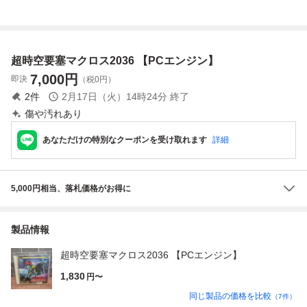
塞マクロス
グ SUPER CD-R
OM2
超時空要塞マクロス2036 【PCエンジン】
7,000
円
即決
（税0円）
2
件
2月17日（火）14時24分
終了
傷や汚れあり
あなただけの特別なクーポンを受け取れます
詳細
5,000円相当、落札価格がお得に
製品情報
超時空要塞マクロス2036 【PCエンジン】
1,830
円〜
同じ製品の価格を比較
（
7
件）