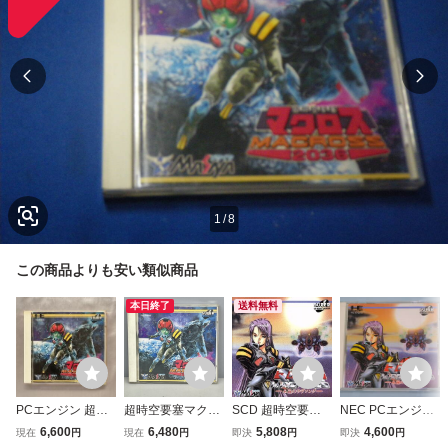
1
/
8
この商品よりも安い類似商品
本日終了
送料無料
PCエンジン 超時
超時空要塞マクロ
SCD 超時空要塞
NEC PCエンジン
空要塞マクロス20
ス2036 ゲームソ
マクロス/PCエン
超時空要塞マクロ
6,600
6,480
5,808
4,600
現在
円
現在
円
即決
円
即決
円
36 PCE 超時空要
フト PCエンジン
ジン
ス 永遠のラヴソン