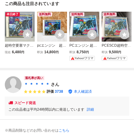
この商品も注目されています
本日終了
送料無料
送料無料
送料無料
超時空要塞マクロ
pcエンジン 超時
PCエンジン 超時
PCESCD超時空要
ス2036 ゲームソ
空要塞マクロス20
空要塞マクロス20
塞マクロス2036
6,480
14,800
8,750
9,500
現在
円
即決
円
即決
円
即決
円
フト PCエンジン
36 super CD-RO
36 CD-ROM2
Yahoo!フリマ
Yahoo!フリマ
M2
落札率が高い
＊ ＊ ＊ ＊ ＊
さん
評価
3738
本人確認済
スピード発送
この出品者は平均24時間以内に発送しています
詳細
※商品削除などのお問い合わせは
こちら