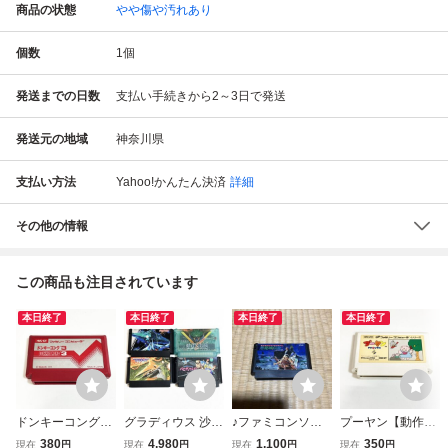
商品の状態
やや傷や汚れあり
個数
1
個
発送までの日数
支払い手続きから2～3日で発送
発送元の地域
神奈川県
支払い方法
Yahoo!かんたん決済
詳細
その他の情報
この商品も注目されています
本日終了
本日終了
本日終了
本日終了
ドンキーコング３
グラディウス 沙羅
♪ファミコンソフ
プーヤン【動作確
【動作確認済】８
曼蛇 グラディウス
ト 悪魔城伝説 簡
認済】８本まで同
380
4,980
1,100
350
現在
円
現在
円
現在
円
現在
円