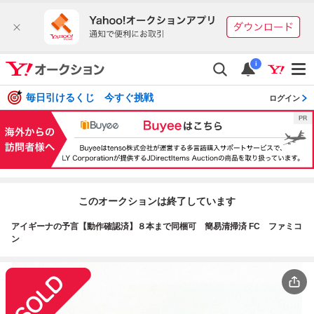
i
毎日引けるくじ 今すぐ挑戦
ログイン
このオークションは終了しています
アイギーナの予言【動作確認済】８本まで同梱可 簡易清掃済 FC ファミコ
ン