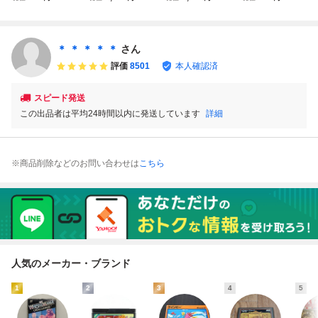
本まで同梱可 簡
２ パロディウス
易動作確認 簡易清
梱可 簡易清掃済
易清掃済 FC フ
セット【動作確認
掃済み♪
FC ファミコン
ァミコン
済】８本まで同梱
可 簡易清掃済 F
＊ ＊ ＊ ＊ ＊
さん
C ファミコン
評価
8501
本人確認済
スピード発送
この出品者は平均24時間以内に発送しています
詳細
※商品削除などのお問い合わせは
こちら
人気のメーカー・ブランド
1
2
3
4
5