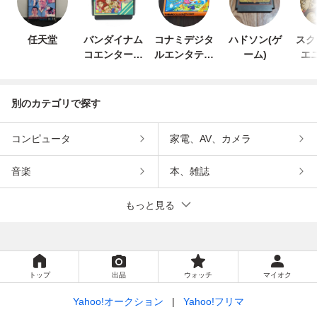
任天堂
バンダイナム
コナミデジタ
ハドソン(ゲ
スク
コエンターテ
ルエンタテイ
ーム)
エ
インメント
ンメント
別のカテゴリで探す
コンピュータ
家電、AV、カメラ
音楽
本、雑誌
もっと見る
トップ
出品
ウォッチ
マイオク
Yahoo!オークション
Yahoo!フリマ