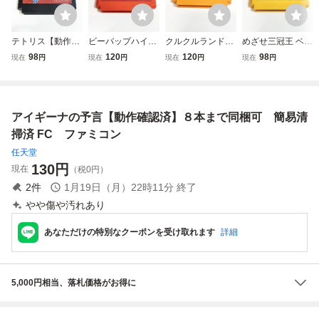
テトリス【動作確
ビーバップハイス
クルクルランド
めざせ三冠王 ベー
認済】８本まで同
クール【動作確認
【動作確認済】８
スボールスター
98
120
120
98
現在
円
現在
円
現在
円
現在
円
梱可 簡易清掃済
済】８本まで同梱
本まで同梱可 簡
【動作確認済】８
FC ファミコン
可 簡易清掃済 F
易清掃済 FC フ
本まで同梱可 簡
C ファミコン
ァミコン
易清掃済 FC フ
ァミコン
アイギーナの予言【動作確認済】８本まで同梱可 簡易清
掃済 FC ファミコン
任天堂
130
円
現在
（税0円）
2
件
1月19日（月）22時11分
終了
やや傷や汚れあり
あなただけの特別なクーポンを受け取れます
詳細
5,000円相当、落札価格がお得に