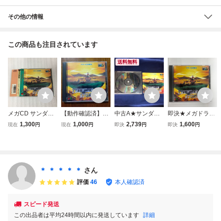
その他の情報
この商品も注目されています
送料無料
メガCD サンダー
【動作確認済】メ
中古A★サンダー
即決★メガドライ
ストーム エフエッ
ガCD「サンダー
ストームFX★メガ
ブ CDソフト★
1,300
1,000
2,739
1,600
現在
円
現在
円
即決
円
即決
円
クス FX MCD
ストームFX」（ウ
CDソフト
メガCD★サンダ
ルフチーム）
ーストームエフエ
ックス 説明書
付 ②
＊ ＊ ＊ ＊ ＊
さん
評価
46
本人確認済
スピード発送
この出品者は平均24時間以内に発送しています
詳細