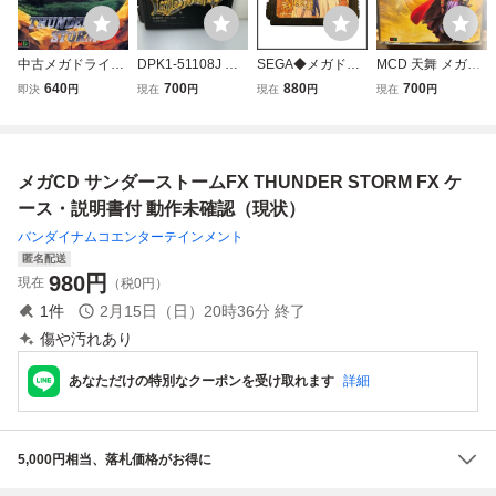
中古メガドライブ
DPK1-51108J メ
SEGA◆メガドラ
MCD 天舞 メガCD
CDソフト(メガC
ガドライブ ランド
イブ◆ゲームソフ
スペシャル MEGA
640
700
880
700
即決
円
現在
円
現在
円
現在
円
D) サンダーストー
ストーカー 皇帝の
ト ファンタシース
-CD メガドライブ
ムFX
財宝 ゲームソフト
ター2 還らざる時
T-32084
MD MEGA DRIVE
の終わりに 起動未
G-5517 中古品
チェック MD 中古
メガCD サンダーストームFX THUNDER STORM FX ケ
ース・説明書付 動作未確認（現状）
バンダイナムコエンターテインメント
匿名配送
980
円
現在
（税0円）
1
件
2月15日（日）20時36分
終了
傷や汚れあり
あなただけの特別なクーポンを受け取れます
詳細
5,000円相当、落札価格がお得に