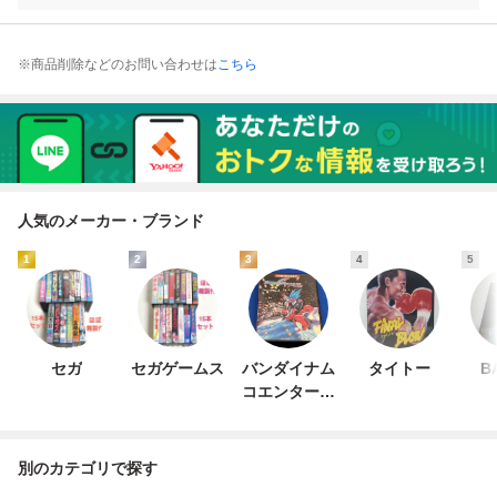
※商品削除などのお問い合わせは
こちら
人気のメーカー・ブランド
1
2
3
4
5
セガ
セガゲームス
バンダイナム
タイトー
B
コエンターテ
インメント
別のカテゴリで探す