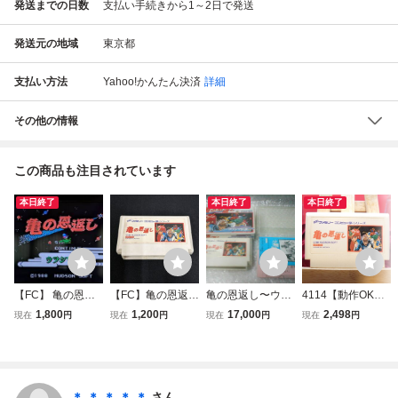
発送までの日数
支払い手続きから1～2日で発送
発送元の地域
東京都
支払い方法
Yahoo!かんたん決済
詳細
その他の情報
この商品も注目されています
本日終了
本日終了
本日終了
【FC】 亀の恩返
【FC】亀の恩返し
亀の恩返し〜ウラ
4114【動作OK】
し〜ウラシマ伝
ウラシマ伝説 ハド
シマ伝説〜 ハドソ
亀の恩返し ウラシ
1,800
1,200
17,000
2,498
現在
円
現在
円
現在
円
現在
円
説〜 【ファミコ
ソン HUDSON フ
ン HUDSON 箱説
マ伝説 ハドソン
ン】 ソフトのみ
ァミコン ソフト
付 ファミコン フ
ファミコン FC カ
動作確認済
カセット 当時物
ァミリーコンピュ
セット ゲーム 箱
レトロゲーム 現状
ータ 任天堂 Ninte
説ナシ 裸ソフト
品(08098米
ndo
＊ ＊ ＊ ＊ ＊
さん