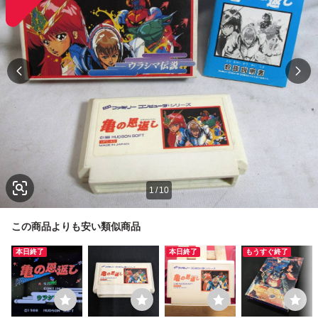
1
/
10
この商品よりも安い類似商品
本日終了
本日終了
もうすぐ終了