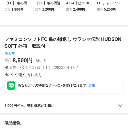
【FC】 亀の恩返
【FC】亀の恩返し
4114【動作OK】
FC シャッフルパ
し〜ウラシマ伝
ウラシマ伝説 ハド
亀の恩返し ウラシ
ック・カフェ 箱付
1,800
1,200
2,498
5,250
現在
円
現在
円
現在
円
現在
円
説〜 【ファミコ
ソン HUDSON フ
マ伝説 ハドソン
取説付 ファミコン
ン】 ソフトのみ
ァミコン ソフト
ファミコン FC カ
ソフト レトロゲー
動作確認済
カセット 当時物
セット ゲーム 箱
ム 当時物 (08068
レトロゲーム 現状
説ナシ 裸ソフト
米
品(08098米
ファミコンソフトFC 亀の恩返し ウラシマ伝説 HUDSON
SOFT 外箱 取説付
任天堂
8,500
円
現在
（税0円）
5
件
1月17日（土）22時32分
終了
やや傷や汚れあり
あなただけの特別なクーポンを受け取れます
詳細
5,000円相当、落札価格がお得に
製品情報