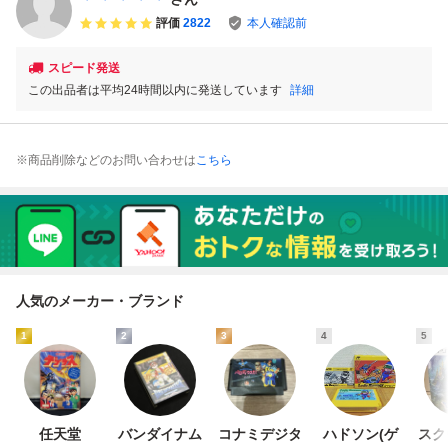
評価
2822
本人確認前
スピード発送
この出品者は平均24時間以内に発送しています
詳細
※商品削除などのお問い合わせは
こちら
人気のメーカー・ブランド
1
2
3
4
5
任天堂
バンダイナム
コナミデジタ
ハドソン(ゲ
スク