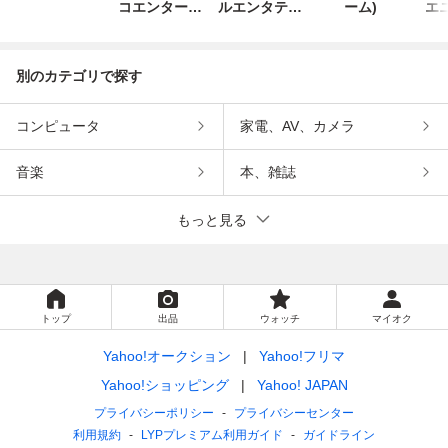
コエンターテ
ルエンタテイ
ーム)
エ
インメント
ンメント
別のカテゴリで探す
コンピュータ
家電、AV、カメラ
音楽
本、雑誌
もっと見る
トップ
出品
ウォッチ
マイオク
Yahoo!オークション
Yahoo!フリマ
Yahoo!ショッピング
Yahoo! JAPAN
プライバシーポリシー
プライバシーセンター
利用規約
LYPプレミアム利用ガイド
ガイドライン