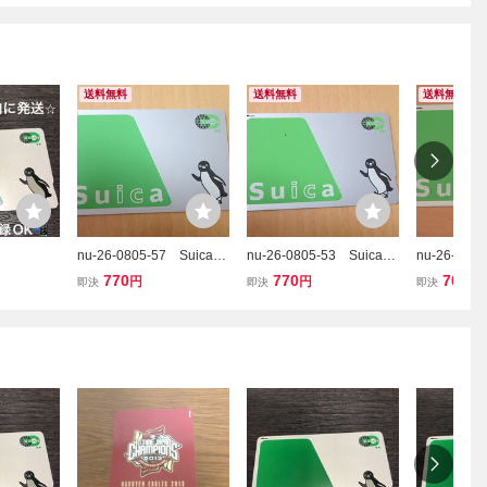
送料無料
送料無料
送料無料
nu-26-0805-57 Suica
nu-26-0805-53 Suica
nu-26-020
スイカ 無記名 残額0
スイカ 無記名 残額0
スイカ 無
770
770
700
円
円
円
即決
即決
即決
デポジットのみ 交通系I
デポジットのみ 交通系I
デポジット
Cカード JR東日本 ペ
Cカード JR東日本 ペ
Cカード 
ンギン 中古
ンギン 中古
ンギン 中