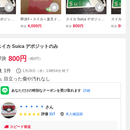
 デポジット
即決!!＜スイカ＞楽天イー
スイカ Suica デポジット
スイカ Sui
グルス初優勝記念Suica★
のみ
のみ
4,000
800
800
円
円
円
即決
即決
即決
デポジットのみ
スイカ Suica デポジットのみ
800
円
即決
（税0円）
1
件
1月28日（水）13時54分
終了
目立った傷や汚れなし
あなただけの特別なクーポンを受け取れます
詳細
＊ ＊ ＊ ＊ ＊
さん
評価
317
本人確認前
スピード発送