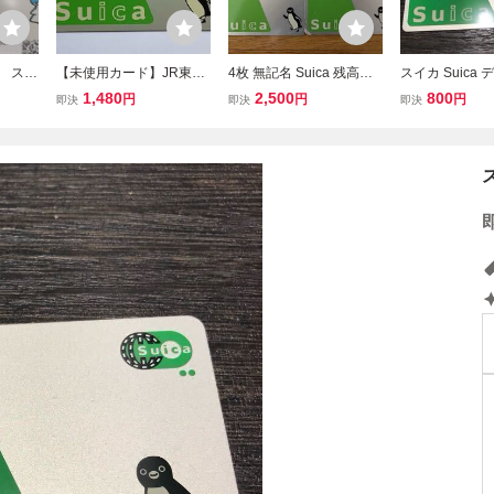
a スイ
【未使用カード】JR東日
4枚 無記名 Suica 残高な
スイカ Suica
み 東
本 suica スイカ 未使用カ
し デポジットのみ スイカ
のみ
1,480
2,500
800
円
円
円
即決
即決
即決
icaP
ード 新品 無記名 使用可
モバイル登録なし b
通系IC
能 モバイル登録なし カー
ドチャージ残高500円入
り 3097