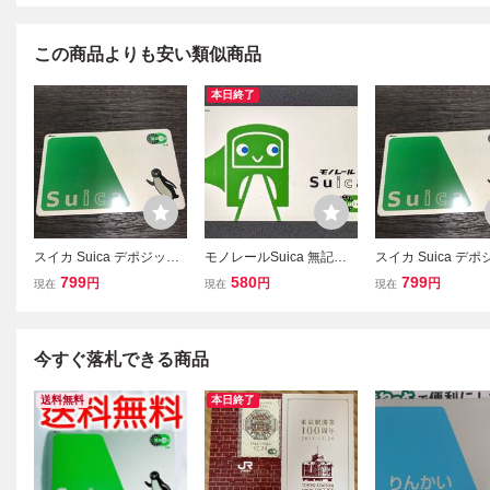
この商品よりも安い類似商品
本日終了
スイカ Suica デポジット
モノレールSuica 無記名
スイカ Suica デ
のみ
残高なし 【キズあり】 出
のみ
799
580
799
円
円
円
現在
現在
現在
場処理済み 東京モノレー
ル Suica スイカ 交通系IC
カード
今すぐ落札できる商品
送料無料
本日終了