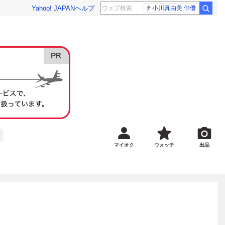
Yahoo! JAPAN
ヘルプ
小川真由美 俳優
マイオク
ウォッチ
出品