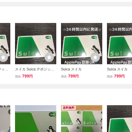
ポジット
スイカ Suica デポジット
Suica スイカ
Suica スイカ
のみ
799
799
799
円
円
円
現在
現在
現在
送料無料