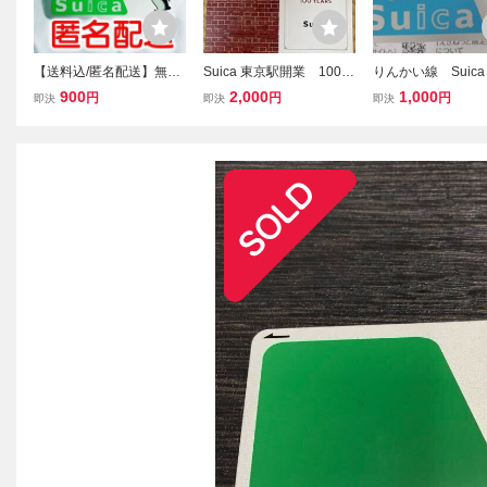
【送料込/匿名配送】無記
Suica 東京駅開業 100周
りんかい線 Suic
名Suica/スイカ デポジ
年 記念スイカ 未使用
カ デポジットの
900
2,000
1,000
円
円
円
即決
即決
即決
ットのみ
京臨海高速鉄道 Su
ASMOICOCA等交
カード 送料110円