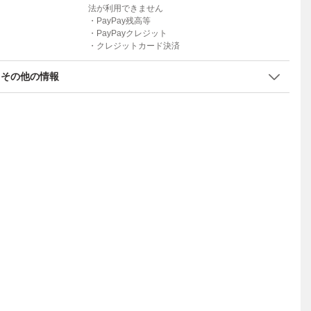
法が利用できません
・PayPay残高等
・PayPayクレジット
・クレジットカード決済
その他の情報