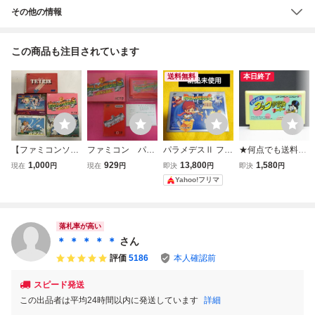
その他の情報
この商品も注目されています
送料無料
本日終了
【ファミコンソフ
ファミコン パラ
パラメデスⅡ ファ
★何点でも送料１
ト 5本セット】テ
メデス 箱 説明
ミコン
８５円★ わんぱく
1,000
929
13,800
1,580
現在
円
現在
円
即決
円
即決
円
トリス スパルタン
書付属
ダック夢冒険 ファ
Yahoo!フリマ
X バードウィーク
ミコン チ34レ即
パラメデス バーデ
発送 FC ソフト 動
ィートライ FC レ
作確認済み
トロゲーム 箱付き
落札率が高い
/B87-603
＊ ＊ ＊ ＊ ＊
さん
評価
5186
本人確認前
スピード発送
この出品者は平均24時間以内に発送しています
詳細