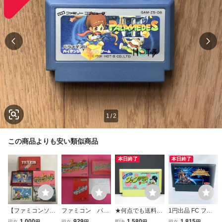
1
/
2
この商品よりも安い類似商品
本日終了
本日終了
【ファミコンソフ
ファミコン パラ
★何点でも送料１
1円出品 FC ファ
ト 5本セット】テ
メデス 箱 説明
８５円★ わんぱく
ミコンソフト ラス
1,000
929
1,580
1,815
現在
円
現在
円
即決
円
現在
円