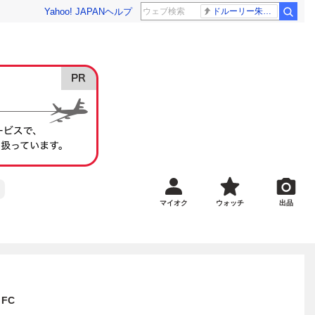
Yahoo! JAPAN
ヘルプ
ドルーリー朱瑛里 木田美緒莉
マイオク
ウォッチ
出品
FC