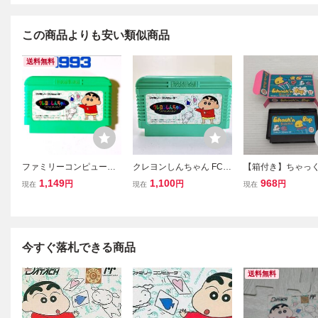
この商品よりも安い類似商品
送料無料
ファミリーコンピュータ
クレヨンしんちゃん FC
【箱付き】ちゃっ
◆クレヨンしんちゃん オ
オラとポイポイ ファミコ
っぷ ファミコン F
1,149
1,100
968
円
円
円
現在
現在
現在
ラとポイポイ(アクション
ン ファミコンソフト ソフ
パズルゲーム) ファミコン
ト ソフトのみ
ソフト ファミコンカセッ
ト FC
今すぐ落札できる商品
送料無料