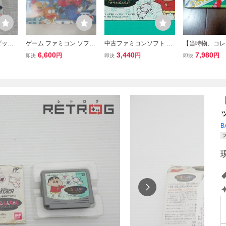
ダッ
ゲーム ファミコン ソフト
中古ファミコンソフト ク
【当時物、コレ
ちゃん
おそ松くん バック トゥ
レヨンしんちゃん (箱説な
ン】ファミリー
6,600
3,440
7,980
円
円
円
即決
即決
即決
ーザミーの出っ歯の巻 箱
し)
ータ用ゲームソ
説明書付き 中古品
ゅわんぶらあ自
派」動作未確認
B