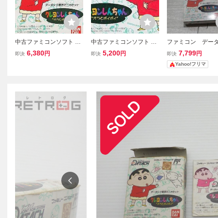
中古ファミコンソフト デ
中古ファミコンソフト ク
ファミコン デー
ータック専用 クレヨンし
レヨンしんちゃん オラと
ク クレヨンしん
6,380
5,200
7,799
円
円
円
即決
即決
即決
んちゃん オラとポイポイ
ポイポイ
Yahoo!フリマ