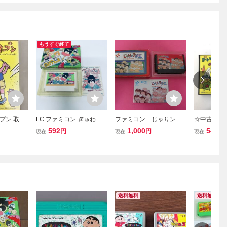
もうすぐ終了
プン 取説
FC ファミコン ぎゅわん
ファミコン じゃりン子
☆中古品 TA
トラック対
ぶらあ自己中心派 ソフト
チエ ばくだん娘の幸せさ
ゴルフッ子
592
1,000
540
円
円
円
現在
現在
現在
 ファミコ
箱説付 起動確認済
がし 箱 説明書付属
リ・トラッ
KM055
コンソフト T
※長期保管
【60】
送料無料
送料無料