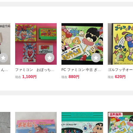
くんぽ
ファミコン おぼっちゃ
FC ファミコン 中古 ぎゅ
ゴルフッ子オー
C
まくん 箱 説明書付属
わんぶらあ 自己中心派 箱
箱付き ホリ・
1,100
880
620
円
円
円
現在
現在
現在
説付
応 ゲームソフト
ンソフト 2511B
送料無料