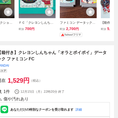
クショ
ＦＣ「クレヨンしんちゃ
ファミコン データック専
【動作確認
コンピュ
ん オラとポイポイ」（ア
用ソフト クレヨンしんち
ゃまくん フ
700
2,700
5,500
円
円
即決
即決
即決
フト「ぎ
クションパズルゲーム
ゃん オラとポイポイ ドラ
取説・MAP
Yahoo!フリマ
己中心
ゴンボールZ 激闘天下一
FC 箱経年
武道会 2本セット
【箱付き】クレヨンしんちゃん「オラとポイポイ」データ
ック ファミコン FC
ANDAI
ストア
1,529
円
現在
（税込）
1
件
12月15日（月）22時20分
終了
傷や汚れあり
あなただけの特別なクーポンを受け取れます
詳細