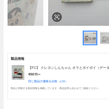
製品情報
【FC】 クレヨンしんちゃん オラとポイポイ（デー
450
円〜
同じ製品の価格を比較
（
12
件）
商品と関連する製品情報を掲載しています。商品説明も合わせてご確認ください。