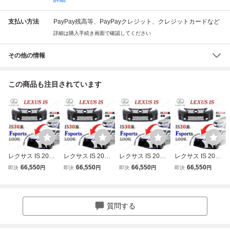
支払い方法
PayPay残高等、PayPayクレジット、クレジットカードなど
詳細は購入手続き画面で確認してください
その他の情報
この商品も注目されています
レクサス IS 20系
レクサス IS 20系
レクサス IS 20系
レクサス IS 20系
→ 30系 Fスポーツ
→ 30系 Fスポーツ
→ 30系 Fスポーツ
→ 30系 Fスポーツ
66,550
66,550
66,550
66,550
即決
円
即決
円
即決
円
即決
円
LOOK フロント バ
LOOK フロント バ
LOOK フロント バ
LOOK フロント バ
ンパー グリル ボ
ンパー グリル ボ
ンパー グリル ボ
ンパー グリル ボ
ディ キット IS250
ディ キット IS250
ディ キット IS250
ディ キット IS250
IS350 GSE20 GS
IS350 GSE20 GS
IS350 GSE20 GS
IS350 GSE20 GS
質問する
E21 GSE25 ISF
E21 GSE25 ISF
E21 GSE25 ISF
E21 GSE25 ISF