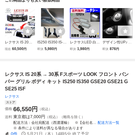
送料無料
レクサス IS 20系
IS250 IS350 IS-F
レクサスLED 白
デザイン性UP♪ シ
→ 30系 Fスポーツ
内装 トリム パネ
カーテシ ランプ
ルバー エンジン
60,500
5,980
1,980
876
現在
円
即決
円
即決
円
即決
円
LOOK フロント バ
ル カーボン 内張
ライト 20系 IS-F I
スターター スイッ
ンパー グリル ボ
コンソール ドア
S250 IS350 IS250
チ カバー レクサ
ディ キット IS250
カバー 新品 GSE2
C IS350C GSE20
ス IS250 IS350 IS
IS350 GSE20 GS
0 GSE21 GSE25
GSE21 GSE25 U
250C IS350C GS
レクサス IS 20系 → 30系 Fスポーツ LOOK フロント バン
E21 GSE25 ISF 訳
レクサス LEXUS I
SE20 ホワイト ド
E20 GSE25 GSE2
あり
SF
ア ウェルカム ル
1 Fスポーツ
パー グリル ボディ キット IS250 IS350 GSE20 GSE21 G
ーム
SE25 ISF
レクサス
ストア
66,550
円
価格
（税込）
東京都は
7,000円
送料
（税込）（離島を除く）
配送方法
会社宛配送（西濃運輸） ※【会社名必須】 -支店留めor個人宅宛配送は選択を変更してください-
配送方法一覧
条件により送料が異なる場合があります
0
件
5月21日（木）14時5分
終了予定