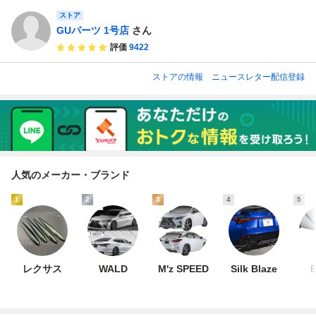
ストア
GUパーツ 1号店
さん
評価
9422
ストアの情報
ニュースレター配信登録
人気のメーカー・ブランド
1
2
3
4
5
レクサス
WALD
M'z SPEED
Silk Blaze
B