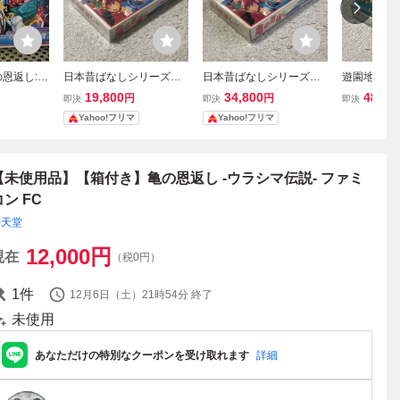
の恩返し:フ
日本昔ばなしシリーズ第2
日本昔ばなしシリーズ第2
遊園地の楽
88ハドソ
弾! 美品 完品 激レア 亀の
弾! 美品 完品 激レア 亀の
コンに?! 美
19,800
34,800
48,00
円
円
即決
即決
即決
恩返し 箱説付き
恩返し 箱説付
忍者 花丸 
Yahoo!フリマ
Yahoo!フリマ
【未使用品】【箱付き】亀の恩返し -ウラシマ伝説- ファミ
コン FC
任天堂
12,000
円
現在
（税0円）
1
件
12月6日（土）21時54分
終了
未使用
あなただけの特別なクーポンを受け取れます
詳細