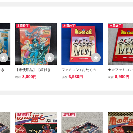
本日終了
本日終了
本日終了
付き】
【未使用品】【箱付き】
ファミコン / おたくの星
★☆ファミコ
-バルバ
銀河の三人 ファミコン F
座 / 箱、説明書あり / 起動
おたくの星座
3,600
6,930
6,980
円
円
円
現在
現在
現在
FC
C
未確認
書付き☆★
送料無料
送料無料