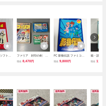
ンソフト
ファリア 封印の剣
FC 影狼伝説 ファミコン
箱・説明書
 箱・説明
箱・説明書付き FC ファ
ソフト ピクセル 当時物
ャ丸2 ファ
8,470
9,800
11,00
円
円
現在
現在
現在
ミリーコンピュータ
未使用品
ュータ
送料無料
送料無料
送料無料