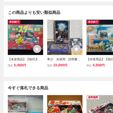
この商品よりも安い類似商品
本日終了
本日終了
【未使用品】【箱付き】
希少 未使用 説明書箱
【未使用品】【箱
花のスター街道 FC
付き 新 里見八犬伝
アイギーナの予言 
5,400
10,000
4,500
円
円
円
現在
現在
現在
光と闇の戦い ファミコ
ルークの伝説より- 
ンソフト
今すぐ落札できる商品
送料無料