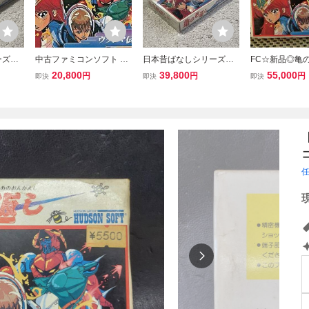
ズ第2
中古ファミコンソフト 亀
日本昔ばなしシリーズ第2
FC☆新品◎亀
ア 亀の
の恩返し
弾! 美品 完品 激レア 亀の
ァミコン用※19
20,800
39,800
55,000
円
円
円
即決
即決
即決
恩返し 箱説付
ン