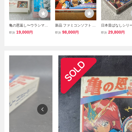
亀の恩返し〜ウラシマ伝
新品 ファミコンソフト 亀
日本昔ばなしシリー
説〜 ハドソン HUDSON
の恩返し ウラシマ伝説 F
弾! 美品 完品 激レ
19,000
98,000
29,800
円
円
円
即決
即決
即決
箱説付 ファミコン ファミ
C
恩返し 箱説付き
リーコンピュータ 任天堂
Nintendo