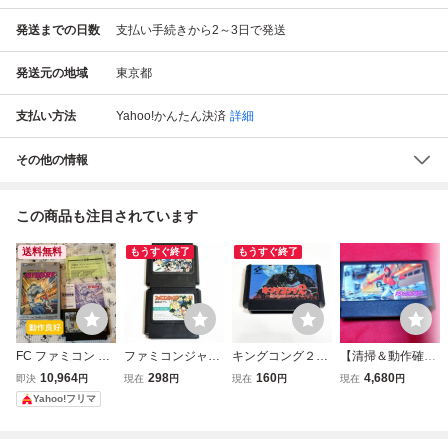
発送までの日数
支払い手続きから2～3日で発送
発送元の地域
東京都
支払い方法
Yahoo!かんたん決済
詳細
その他の情報
この商品も注目されています
送料無料
もうすぐ終了
もうすぐ終了
FC ファミコン メ
ファミコンジャン
キングコング２
【清掃＆動作確認
タルフレームサイ
プ１・２セット
【動作確認済】８
済】FC ファミコ
10,964
298
160
4,680
即決
円
現在
円
現在
円
現在
円
バスター
【動作確認済】８
本まで同梱可 簡
ン『メタルフレー
Yahoo!フリマ
本まで同梱可 簡
易清掃済 FC フ
ム サイバスター』
易清掃済 FC フ
ァミコン
コレクター・マ
ァミコン
ニア必見・まとめ