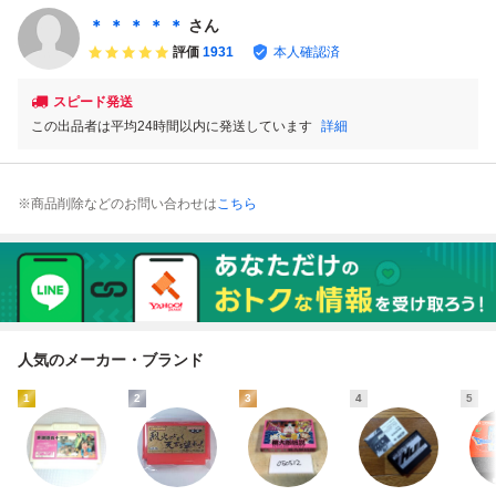
て・大量
＊ ＊ ＊ ＊ ＊
さん
評価
1931
本人確認済
スピード発送
この出品者は平均24時間以内に発送しています
詳細
※商品削除などのお問い合わせは
こちら
人気のメーカー・ブランド
1
2
3
4
5