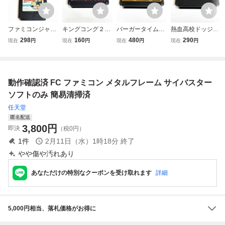
ファミコンジャン
キングコング２
バーガータイム
熱血高校ドッジボ
プ１・２セット
【動作確認済】８
【動作確認済】８
ール部 サッカー編
298
160
480
290
現在
円
現在
円
現在
円
現在
円
【動作確認済】８
本まで同梱可 簡
本まで同梱可 簡
【動作確認済】８
本まで同梱可 簡
易清掃済 FC フ
易清掃済 FC フ
本まで同梱可 簡
易清掃済 FC フ
ァミコン
ァミコン
易清掃済 FC フ
ァミコン
ァミコン
動作確認済 FC ファミコン メタルフレーム サイバスター
ソフトのみ 簡易清掃済
任天堂
匿名配送
3,800
円
即決
（税0円）
1
件
2月11日（水）1時18分
終了
やや傷や汚れあり
あなただけの特別なクーポンを受け取れます
詳細
5,000円相当、落札価格がお得に