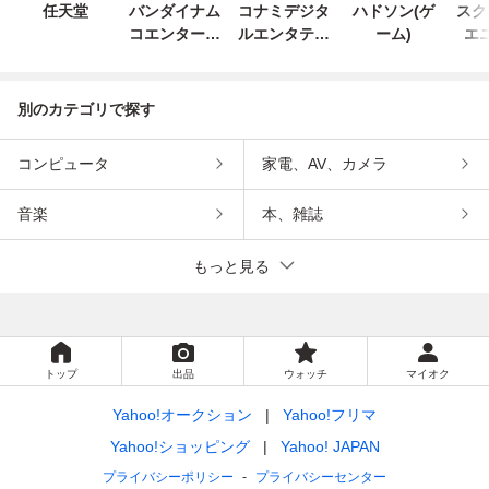
任天堂
バンダイナム
コナミデジタ
ハドソン(ゲ
スク
コエンターテ
ルエンタテイ
ーム)
エ
インメント
ンメント
別のカテゴリで探す
コンピュータ
家電、AV、カメラ
音楽
本、雑誌
もっと見る
トップ
出品
ウォッチ
マイオク
Yahoo!オークション
Yahoo!フリマ
Yahoo!ショッピング
Yahoo! JAPAN
プライバシーポリシー
プライバシーセンター