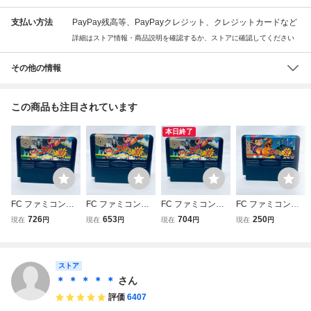
支払い方法
PayPay残高等、PayPayクレジット、クレジットカードなど
詳細はストア情報・商品説明を確認するか、ストアに確認してください
その他の情報
この商品も注目されています
本日終了
FC ファミコンソ
FC ファミコンソ
FC ファミコンソ
FC ファミコンソ
フト ファミス
フト ファミス
フト ファミス
フト ファミス
726
653
704
250
現在
円
現在
円
現在
円
現在
円
タ’９３ ソフトの
タ’９３ ソフトの
タ’９３ ソフトの
タ’９２ ソフトの
み 起動確認済
み 起動確認済
み 起動確認済
み 起動確認済
ストア
＊ ＊ ＊ ＊ ＊
さん
評価
6407