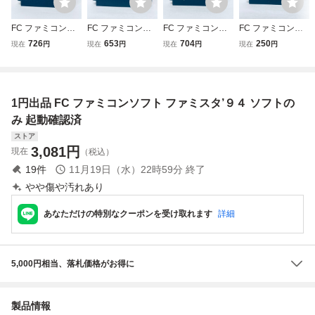
FC ファミコンソ
FC ファミコンソ
FC ファミコンソ
FC ファミコンソ
フト ファミス
フト ファミス
フト ファミス
フト ファミス
726
653
704
250
現在
円
現在
円
現在
円
現在
円
タ’９３ ソフトの
タ’９３ ソフトの
タ’９３ ソフトの
タ’９２ ソフトの
み 起動確認済
み 起動確認済
み 起動確認済
み 起動確認済
1円出品 FC ファミコンソフト ファミスタ’９４ ソフトの
み 起動確認済
ストア
3,081
円
現在
（税込）
19
件
11月19日（水）22時59分
終了
やや傷や汚れあり
あなただけの特別なクーポンを受け取れます
詳細
5,000円相当、落札価格がお得に
製品情報