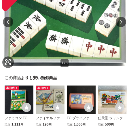
1
/
8
この商品よりも安い類似商品
本日終了
本日終了
ファミコン FC 銀
ファイナルファン
FC ブライファイ
任天堂 ジャンク
箱カセット2本ま
タジー3 任天
ター ソフトのみ
スーパーファミコ
1,111
190
1,000
500
現在
円
現在
円
現在
円
現在
円
とめ売りゴルフ麻
堂 FC ファミコ
動作確認済み ファ
ン スーパーマリオ