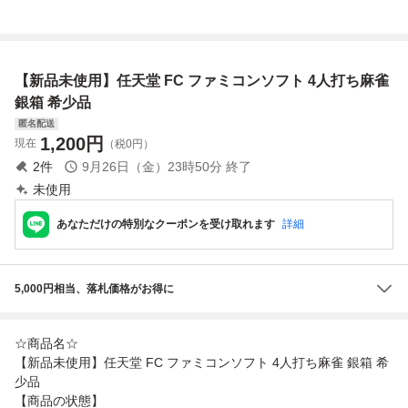
雀 任天堂 Nintend
ン 箱説有り 接
ミコン 任天堂 (08
RPG 箱付き ゲー
o ソフト ファミコ
点洗浄済
078米
ムソフト g260800
ンソフト
84cp
【新品未使用】任天堂 FC ファミコンソフト 4人打ち麻雀
銀箱 希少品
匿名配送
1,200
円
現在
（税0円）
2
件
9月26日（金）23時50分
終了
未使用
あなただけの特別なクーポンを受け取れます
詳細
5,000円相当、落札価格がお得に
☆商品名☆
【新品未使用】任天堂 FC ファミコンソフト 4人打ち麻雀 銀箱 希
少品
【商品の状態】