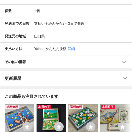
個数
1
個
発送までの日数
支払い手続きから2～3日で発送
発送元の地域
山口県
支払い方法
Yahoo!かんたん決済
詳細
その他の情報
更新履歴
この商品も注目されています
送料無料
本日終了
送料無料
本日終了