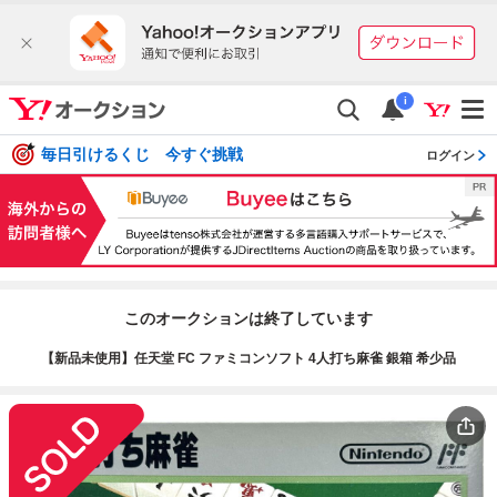
i
毎日引けるくじ 今すぐ挑戦
ログイン
このオークションは終了しています
【新品未使用】任天堂 FC ファミコンソフト 4人打ち麻雀 銀箱 希少品