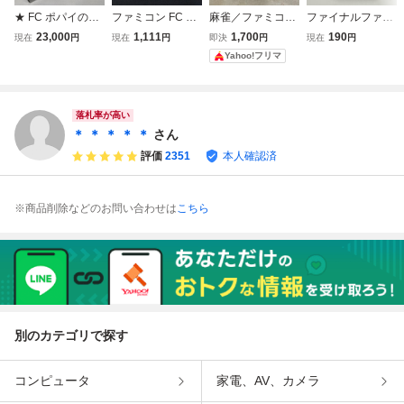
★ FC ポパイの英
ファミコン FC 銀
麻雀／ファミコン
ファイナルファン
語遊び ★ 銀箱 ★
箱カセット2本ま
／FC／任天堂
タジー3 任天
23,000
1,111
1,700
190
現在
円
現在
円
即決
円
現在
円
単語表付き ファミ
とめ売りゴルフ麻
堂 FC ファミコ
Yahoo!フリマ
コン 任天堂 Ninte
雀 任天堂 Nintend
ン 箱説有り 接
ndo Popeye Eigo
o ソフト ファミコ
点洗浄済
Asobi
ンソフト
落札率が高い
＊ ＊ ＊ ＊ ＊
さん
評価
2351
本人確認済
※商品削除などのお問い合わせは
こちら
別のカテゴリで探す
コンピュータ
家電、AV、カメラ