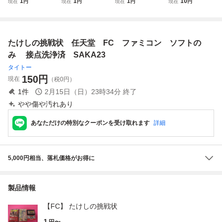
1
1
1
10
現在
円
現在
円
現在
円
現在
円
コン/FC たけしの
ータ スーパーファ
ータ スーパーファ
挑戦状 ソフト
ミコン 本体 まと
ミコン 本体 まと
め売り セット 未
め売り セット 未
検品ジャンク スー
検品ジャンク スー
たけしの挑戦状 任天堂 FC ファミコン ソフトの
ファミ FC SFC D
ファミ FC SFC D
02-030im/G4
02-031im/G4
み 接点洗浄済 SAKA23
タイトー
150
円
現在
（税0円）
1
件
2月15日（日）23時34分
終了
やや傷や汚れあり
あなただけの特別なクーポンを受け取れます
詳細
5,000円相当、落札価格がお得に
製品情報
【FC】 たけしの挑戦状
1
円〜