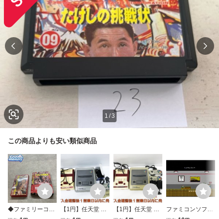
1
/
3
この商品よりも安い類似商品
◆ファミリーコン
【1円】任天堂 フ
【1円】任天堂 フ
ファミコンソフト
ピューター/ファミ
ァミリーコンピュ
ァミリーコンピュ
たけしの挑戦状