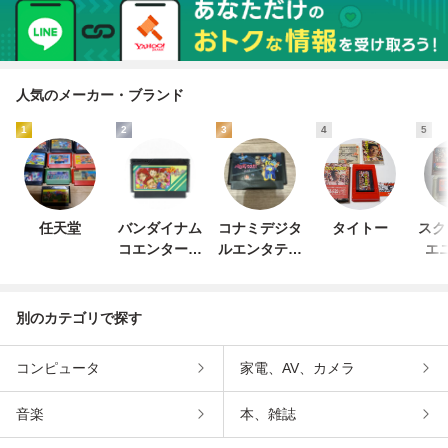
人気のメーカー・ブランド
1
2
3
4
5
任天堂
バンダイナム
コナミデジタ
タイトー
スク
コエンターテ
ルエンタテイ
エ
インメント
ンメント
別のカテゴリで探す
コンピュータ
家電、AV、カメラ
音楽
本、雑誌