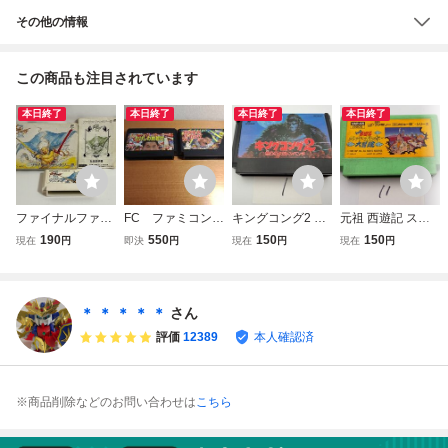
その他の情報
この商品も注目されています
本日終了
本日終了
本日終了
本日終了
ファイナルファン
FC ファミコン
キングコング2 怒
元祖 西遊記 スー
タジー3 任天
たけしの挑戦状・
りのメガトンパン
パーモンキー大冒
190
550
150
150
現在
円
即決
円
現在
円
現在
円
堂 FC ファミコ
戦国風雲児 m
チ 任天堂 FC
険 任天堂 FC
ン 箱説有り 接
ファミコン ソフ
ファミコン ソフ
点洗浄済
トのみ 接点洗浄
トのみ 接点洗浄
済 SAKA1
済 SAKA11
＊ ＊ ＊ ＊ ＊
さん
評価
12389
本人確認済
※商品削除などのお問い合わせは
こちら