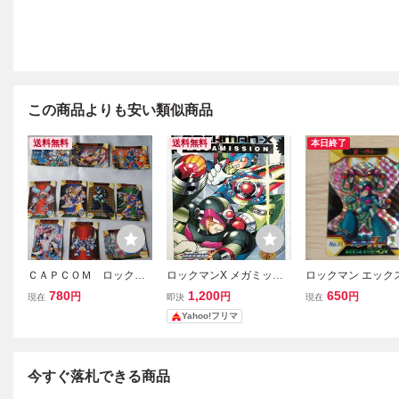
この商品よりも安い類似商品
送料無料
送料無料
本日終了
ＣＡＰＣＯＭ ロックマ
ロックマンX メガミッシ
ロックマン エック
ンＸメガミッション ロ
ョン ジャンボカードダス
メガミッション
780
1,200
650
円
円
円
現在
即決
現在
ックマンキラカード
Ｎｏ．3
ス カードダス ビ
Yahoo!フリマ
ジ レトロ
今すぐ落札できる商品