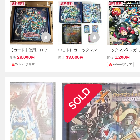
送料無料
送料無料
送料無料
【カード未使用】ロック
中古トレカ ロックマンX
ロックマンX メガ
マンX メガミッション セ
＆ロックマンXメガミッシ
ョン ジャンボカー
29,000
33,000
1,200
円
円
円
即決
即決
即決
レクションボックス カー
ョン セレクションボック
Ｎｏ．3
Yahoo!フリマ
Yahoo!フリマ
ドダス トレカ
ス プレミアムバンダイ限
定