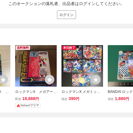
このオークションの落札者、出品者はログインしてください。
ログイン
送料無料
本日終了
ス X
ロックマンX メガアーマ
ロックマンX メガミッシ
BANDAI ロッ
 イク
ー イレギュラーハンタ
ョン3 カードダス 5枚
ミッション カー
18,888
390
1,880
円
円
円
即決
現在
現在
ンテー
ーゼロ
セット トレカ カー
ロ プリズム カ
Yahoo!フリマ
ド ROCKMAN カプコン
Carddass バンダイ