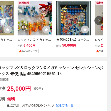
送料無料
送料無料
メガミッシ
ロックマンＸ メガミッシ
★ PSA10 No.5 ロックマ
ロックマン
ダス セミ
ョン フィギュア
ンX カードダス ロックマ
ア メガミ
6,400
50,000
2,500
円
円
即決
即決
即決
ルコンプリ
ンX＆ロックマンX メガミ
カラークロ
Yahoo!フリマ
Yahoo!
種類 キラカ
ッションセレクション ★
鑑定品 美品 ★
ロックマンX＆ロックマンXメガミッション セレクションボ
クス 未使用品 4549660215561-1k
匿名配送
25,000
円
即決
（税0円）
送料
無料
配送方法
おてがる配送ゆうパック
配送方法一覧