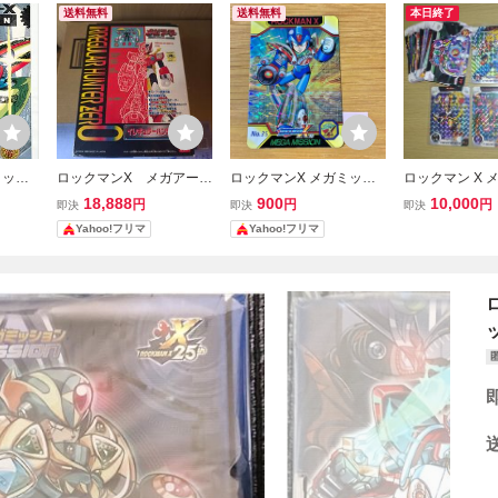
送料無料
送料無料
本日終了
ミッシ
ロックマンX メガアーマ
ロックマンX メガミッシ
ロックマン X 
ドダス
ー イレギュラーハンタ
ョン No.35 プリズムカー
ョン ２ カード
18,888
900
10,000
円
円
円
即決
即決
即決
ーゼロ
ドダス
コンプ ノーマ
Yahoo!フリマ
Yahoo!フリマ
ート 36枚 36
ード ５枚 5種類
ッ