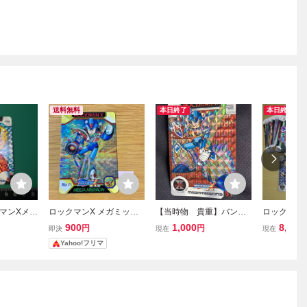
送料無料
本日終了
本日終了
クマンXメガ
ロックマンX メガミッシ
【当時物 貴重】バンダ
ロックマン 
ドダス ゼ
ョン No.35 プリズムカー
イ カードダス**「ロック
ョン ２ カ
900
1,000
8,000
円
円
即決
現在
現在
ード キラ
ドダス
マンX メガミッション2」
コンプ ノ
Yahoo!フリマ
の、プリズム（キラ）カ
ート 36枚 
ード
ード ５枚 