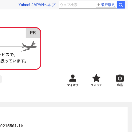
Yahoo! JAPAN
ヘルプ
瀬戸康史
マイオク
ウォッチ
出品
5561-1k