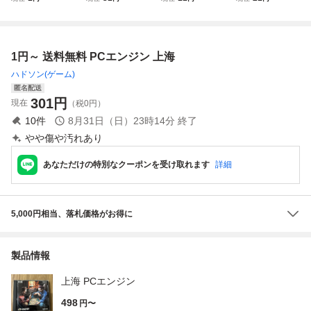
CARD ビッグクラ
CD-ROM2 ブラッ
大旋風
ワールドサーキッ
ブ
クホールアサルト
ト
1円～ 送料無料 PCエンジン 上海
ハドソン(ゲーム)
匿名配送
301
円
現在
（税0円）
10
件
8月31日（日）23時14分
終了
やや傷や汚れあり
あなただけの特別なクーポンを受け取れます
詳細
5,000円相当、落札価格がお得に
製品情報
上海 PCエンジン
498
円〜