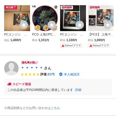
本日終了
送料無料
送料無料
PCエンジン 上
PCD 上海2/PCエ
PCエンジン 上
【PCE】 上海 PC
海
ンジン
海
エンジン
1,400
1,331
1,100
1,000
現在
円
即決
円
即決
円
即決
円
Yahoo!フリマ
Yahoo!フリマ
落札率が高い
＊ ＊ ＊ ＊ ＊
さん
評価
2175
本人確認済
スピード発送
この出品者は平均24時間以内に発送しています
詳細
※商品削除などのお問い合わせは
こちら