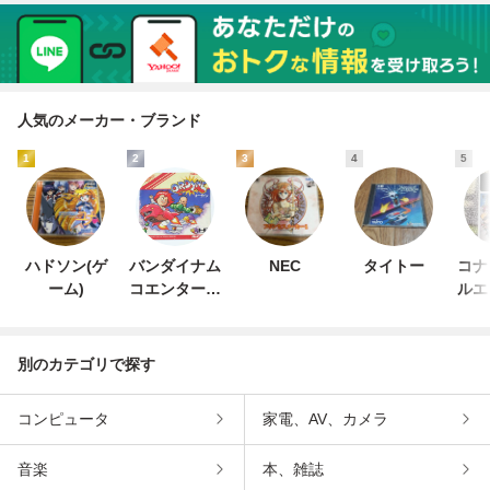
人気のメーカー・ブランド
1
2
3
4
5
ハドソン(ゲ
バンダイナム
NEC
タイトー
コナ
ーム)
コエンターテ
ルエ
インメント
ン
別のカテゴリで探す
コンピュータ
家電、AV、カメラ
音楽
本、雑誌