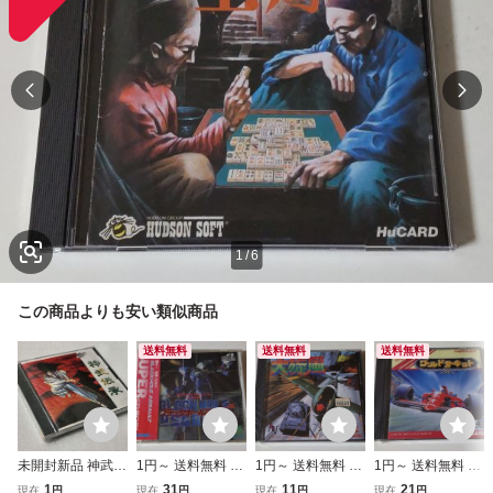
1
/
6
この商品よりも安い類似商品
送料無料
送料無料
送料無料
未開封新品 神武伝
1円～ 送料無料 未
1円～ 送料無料 未
1円～ 送料無料 未
承 PCエンジン Hu
開封 PCエンジン
開封 PCエンジン
開封 PCエンジン
1
31
11
21
現在
円
現在
円
現在
円
現在
円