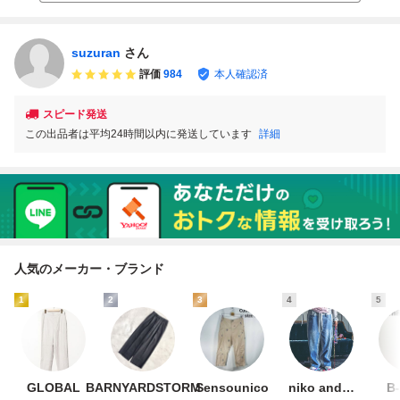
suzuran
さん
評価
984
本人確認済
スピード発送
この出品者は平均24時間以内に発送しています
詳細
人気のメーカー・ブランド
1
2
3
4
5
GLOBAL
BARNYARDSTORM
Sensounico
niko and…
B