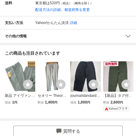
送料
東京都は
520円
（税込）（離島を除く）
配送方法の詳細、都道府県を変更
支払い方法
Yahoo!かんたん決済
詳細
その他の情報
この商品も注目されています
送料無料
新品 アイヴァンホ
セオリー Theory
journalstandardlu
【新品】タグ付き
ー 接触冷感 リネ
イージーパンツ 麻
xeイージーパンツ
ZARA ウエストゴ
1
1,400
1,000
2,600
現在
円
即決
円
現在
円
即決
円
ンライク テーパー
リネン混 ウエスト
ブラック ウエスト
ム リネンブレンド
Yahoo!フリマ
ド イージー パン
ゴム ドローストリ
ゴム テーパードパ
パンツ カーキ S
ツ L-73 カーキ
ング テーパード 0
ンツ 夏向きジャー
イージーパンツ
【P25470】 春夏 I
灰 グレー /MZ ■E
ナルスタンダード
VANHOE COLLE
CF006 レディース
ラックス
質問する
CTION スラックス