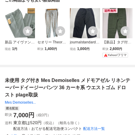
送料無料
新品 アイヴァンホ
セオリー Theory
journalstandardlu
【新品】タグ付き
ー 接触冷感 リネ
イージーパンツ 麻
xeイージーパンツ
ZARA ウエストゴ
1
1,400
1,000
2,600
現在
円
即決
円
現在
円
即決
円
ンライク テーパー
リネン混 ウエスト
ブラック ウエスト
ム リネンブレンド
Yahoo!フリマ
ド イージー パン
ゴム ドローストリ
ゴム テーパードパ
パンツ カーキ S
ツ L-73 カーキ
ング テーパード 0
ンツ 夏向きジャー
イージーパンツ
【P25470】 春夏 I
灰 グレー /MZ ■E
ナルスタンダード
VANHOE COLLE
CF006 レディース
ラックス
未使用 タグ付き Mes Demoiselles メドモアゼル リネンテ
CTION スラックス
ーパードイージーパンツ 36 カーキ系 ウエストゴム ドロ
スト plage取扱
Mes Demoiselles...
匿名配送
7,000
円
即決
（税0円）
東京都は
520円
送料
（税込）（離島を除く）
配送方法
おてがる配送宅急便コンパクト
配送方法一覧