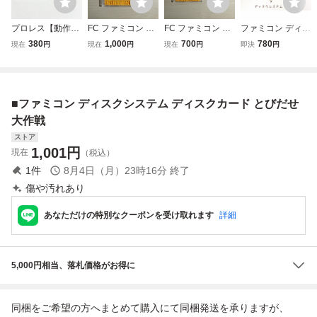
プロレス【動作確
FC ファミコン デ
FC ファミコン デ
ファミコン ディス
認済・同梱可】フ
ィスクシステム デ
ィスクシステム デ
クシステム ＡＣア
380
1,000
700
780
現在
円
現在
円
現在
円
即決
円
ァミコン ディスク
ィスクカード / パ
ィスクカード / ア
ダプター ２股分岐
システム FCD
チコン
イスホッケー
ケーブル
■ファミコン ディスクシステム ディスクカード とびだせ
大作戦
ストア
1,001
円
現在
（税込）
1
件
8月4日（月）23時16分
終了
傷や汚れあり
あなただけの特別なクーポンを受け取れます
詳細
5,000円相当、落札価格がお得に
同梱をご希望の方へまとめて購入にて同梱発送を承りますが、