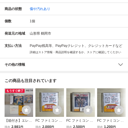
商品の状態
傷や汚れあり
個数
1
個
発送元の地域
山形県 鶴岡市
支払い方法
PayPay残高等、PayPayクレジット、クレジットカードなど
詳細はストア情報・商品説明を確認するか、ストアに確認してください
その他の情報
この商品も注目されています
もうすぐ終了
【箱付き】エレク
FC ファミコン デ
FC ファミコン デ
FC ファミコン デ
トリシャン（ディ
ィスクシステム デ
ィスクシステム デ
ィスクシステム デ
2,981
2,000
2,500
1,200
現在
円
現在
円
現在
円
現在
円