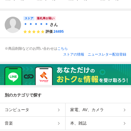
スクシステム） フ
ィスクカード / グ
ィスクカード / ガ
ィスクカード / エ
ァミコン FC
ーニーズ
ルフォース
レクトリシャン
ストア
落札率が高い
＊ ＊ ＊ ＊ ＊
さん
評価
24495
※商品削除などのお問い合わせは
こちら
ストアの情報
ニュースレター配信登録
別のカテゴリで探す
コンピュータ
家電、AV、カメラ
音楽
本、雑誌