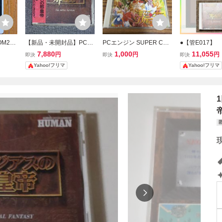
OM2
【新品・未開封品】PCエ
PCエンジン SUPER CD-
●【管E017】 
er1.
ンジン ファージアスの邪
ROM2 誕生 Debut NECア
-ROM ソーサリ
7,880
1,000
11,055
円
円
円
即決
即決
即決
皇帝 ファージアスの邪皇
ベニュー
ァージアスの邪
Yahoo!フリマ
Yahoo!フリマ
帝
り) - SORCER
ンジン