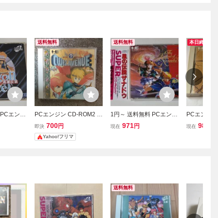
送料無料
送料無料
本日終了
 PCエンジ
PCエンジン CD-ROM2 ク
1円～ 送料無料 PCエンジ
PCエンジン 
 ドラゴンス
イズアベニュー QUIZ AV
ン CD-ROM2 風の伝説ザ
ROM2 イース
700
971
980
円
円
円
即決
現在
現在
説
ENUE
ナドゥ
n of Ys
Yahoo!フリマ
送料無料