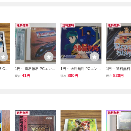
送料無料
送料無料
送料無料
 CD-
1円～ 送料無料 PCエンジ
1円～ 送料無料 PCエンジ
1円～ 送料無料
I キャ
ン CD-ROM2 アヴェンジ
ン CD-ROM2 うる星やつ
ン CD-ROM2
41
800
820
円
円
円
現在
現在
現在
ャー
ら
レイヤー英雄伝
送料無料
送料無料