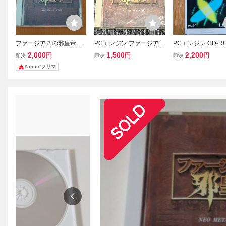
ファージアスの邪皇帝 PC
PCエンジン ファージアス
PCエンジン CD-R
エンジン CD-ROM2 葉書
の邪皇帝 SUPER CD-RO
用 システムカード V
2,000
1,500
2,200
円
円
円
即決
即決
即決
付き
M2 PCE
0
Yahoo!フリマ