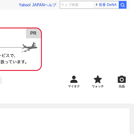
Yahoo! JAPAN
ヘルプ
筒香 DeNA
マイオク
ウォッチ
出品