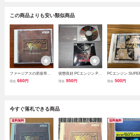
この商品よりも安い類似商品
ファージアスの邪皇帝
状態良好 PCエンジン PC
PCエンジン SUPER
動作未確認
E CD-ROM2 ブライ 2 Ⅱ
ROM2 ソフト CALI
660
950
500
円
円
円
現在
現在
現在
闇皇帝の逆襲 G05/J2179
ル2
今すぐ落札できる商品
送料無料
送料無料