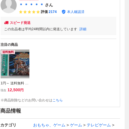
＊ ＊ ＊ ＊ ＊
さん
評価
2174
本人確認済
スピード発送
この出品者は平均24時間以内に発送しています
詳細
注目の商品
送料無料
1円～ 送料無料 P
Cエンジン CD-RO
12,500
円
現在
M2 ラストハルマ
ゲドン
※商品削除などのお問い合わせは
こちら
商品情報
カテゴリ
おもちゃ、ゲーム
ゲーム
テレビゲーム