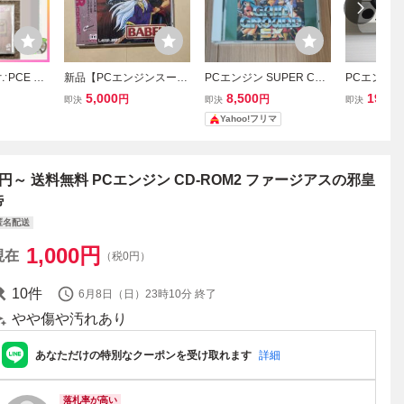
∵PCE CD
新品【PCエンジンスーパ
PCエンジン SUPER CD-
PCエンジン
アン ＋ フ
ーCDソフト BABEL】バ
ROM2 ゲイングランド S
イス CD R
5,000
8,500
19,80
円
円
即決
即決
即決
皇帝 (帯あ
ベル CD-ROM2 日本テレ
X
コンデンサ
Yahoo!フリマ
IAN PCエ
ネット
1円～ 送料無料 PCエンジン CD-ROM2 ファージアスの邪皇
帝
匿名配送
1,000
円
現在
（税0円）
10
件
6月8日（日）23時10分
終了
やや傷や汚れあり
あなただけの特別なクーポンを受け取れます
詳細
落札率が高い