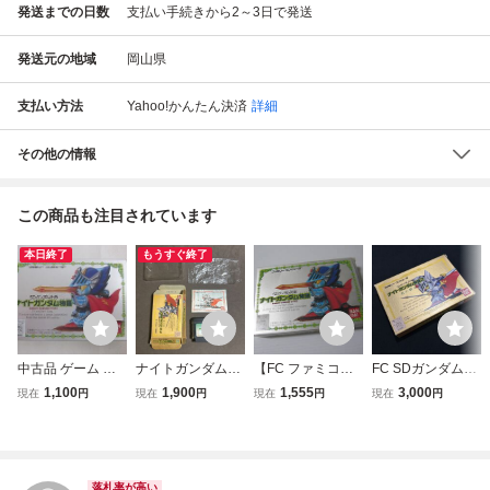
発送までの日数
支払い手続きから2～3日で発送
発送元の地域
岡山県
支払い方法
Yahoo!かんたん決済
詳細
その他の情報
この商品も注目されています
本日終了
もうすぐ終了
中古品 ゲーム フ
ナイトガンダム物
【FC ファミコン
FC SDガンダム外
ァミコン ソフト S
語2 箱説付きフ
ソフト】SDガン
伝 ナイトガンダム
1,100
1,900
1,555
3,000
現在
円
現在
円
現在
円
現在
円
Dガンダム外伝 ナ
ァミコン 光の騎士
ダム外伝 ナイトガ
物語2 光の騎士 箱
イトガンダム物語
ンダム物語 箱・
付 取説付 BANDAI
箱付き
説明書付 動作確認
ファミコンソフト
済 / バンダイ
レトロゲーム 当時
物 (08068米
落札率が高い