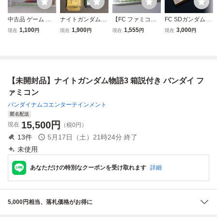
中古品 ゲーム フ
ナイトガンダム物
【FC ファミコン
FC SDガンダム外
ァミコン ソフト S
語2 箱説付きフ
ソフト】SDガン
伝 ナイトガンダム
1,100
1,900
1,555
3,000
現在
円
現在
円
現在
円
現在
円
Dガンダム外伝 ナ
ァミコン 光の騎士
ダム外伝 ナイトガ
物語2 光の騎士 箱
イトガンダム物語
ンダム物語 箱・
付 取説付 BANDAI
箱付き
説明書付 動作確認
ファミコンソフト
済 / バンダイ
レトロゲーム 当時
物 (08068米
【未開封品】ナイトガンダム物語3 箱説付き バンダイ フ
ァミコン
バンダイナムコエンターテインメント
匿名配送
15,500
円
現在
（税0円）
13
件
5月17日（土）21時24分
終了
未使用
あなただけの特別なクーポンを受け取れます
詳細
5,000円相当、落札価格がお得に