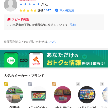
＊ ＊ ＊ ＊ ＊
さん
評価
1047
本人確認済
スピード発送
この出品者は平均24時間以内に発送しています
詳細
※商品削除などのお問い合わせは
こちら
人気のメーカー・ブランド
1
2
3
4
5
任天堂
バンダイナム
コナミデジタ
ハドソン(ゲ
スク