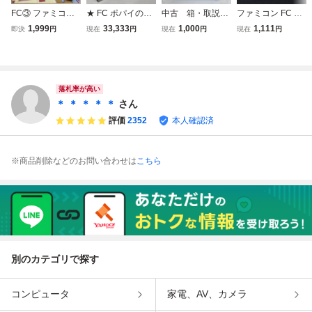
FC③ ファミコン
★ FC ポパイの英
中古 箱・取説
ファミコン FC 銀
【動作確認済み】
語遊び ★ 銀箱 ★
付 真田十勇士 フ
箱カセット2本ま
1,999
33,333
1,000
1,111
即決
円
現在
円
現在
円
現在
円
HVC-001 ファミ
単語表付き ファミ
ァミコン FC ファ
とめ売りゴルフ麻
リーコンピュータ
コン 任天堂 Ninte
ミコンソフト 箱 K
雀 任天堂 Nintend
任天堂 Nintendo
ndo Popeye Eigo
EMCO 任天堂 カ
o ソフト ファミコ
本体 AVアダプタ
Asobi
セット
ンソフト
ー RFスイッチ
落札率が高い
＊ ＊ ＊ ＊ ＊
さん
評価
2352
本人確認済
※商品削除などのお問い合わせは
こちら
別のカテゴリで探す
コンピュータ
家電、AV、カメラ