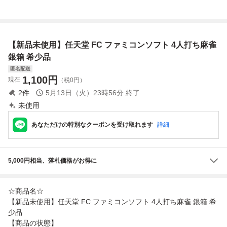
ミコンソフト 箱 K
ン 箱説有り 接
ミコン 任天堂 (08
5
EMCO 任天堂 カ
点洗浄済
078米
セット
【新品未使用】任天堂 FC ファミコンソフト 4人打ち麻雀
銀箱 希少品
匿名配送
1,100
円
現在
（税0円）
2
件
5月13日（火）23時56分
終了
未使用
あなただけの特別なクーポンを受け取れます
詳細
5,000円相当、落札価格がお得に
☆商品名☆
【新品未使用】任天堂 FC ファミコンソフト 4人打ち麻雀 銀箱 希
少品
【商品の状態】