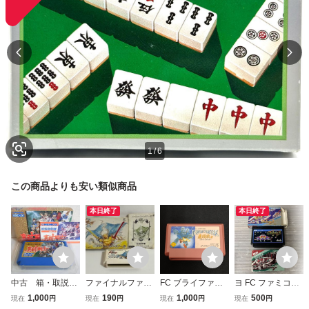
1
/
6
この商品よりも安い類似商品
本日終了
本日終了
中古 箱・取説
ファイナルファン
FC ブライファイ
ヨ FC ファミコン
付 真田十勇士 フ
タジー3 任天
ター ソフトのみ
ギャラガ 箱付 動
1,000
190
1,000
500
現在
円
現在
円
現在
円
現在
円
ァミコン FC ファ
堂 FC ファミコ
動作確認済み ファ
作未確認 ym125