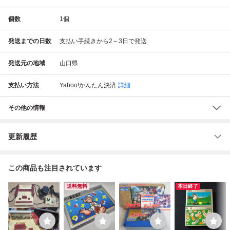
個数
1
個
発送までの日数
支払い手続きから2～3日で発送
発送元の地域
山口県
支払い方法
Yahoo!かんたん決済
詳細
その他の情報
更新履歴
この商品も注目されています
送料無料
本日終了