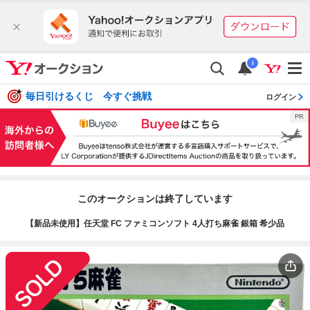
i
毎日引けるくじ 今すぐ挑戦
ログイン
このオークションは終了しています
【新品未使用】任天堂 FC ファミコンソフト 4人打ち麻雀 銀箱 希少品