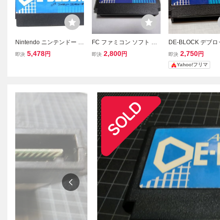
Nintendo ニンテンドー フ
FC ファミコン ソフト DE
DE-BLOCK デブロ
ァミコン用 ソフト DE-BL
-BLOCK デブロック 動作
ァミコンソフト ATH
5,478
2,800
2,750
円
円
円
即決
即決
即決
OCK デ・ブロック ゲーム
確認済
Yahoo!フリマ
ソフト □UR1145