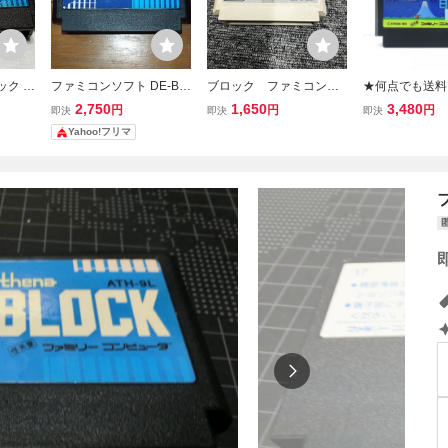
ック フ
ファミコンソフト DE-BL
ブロック ファミコン用
★何点でも送料
-9L
OCK デブロック Athena
ソフト 中古品
★ ファミリーブ
2,750
1,650
3,480
円
円
円
即決
即決
即決
ァミコン ツ19
Yahoo!フリマ
C ソフト 動作