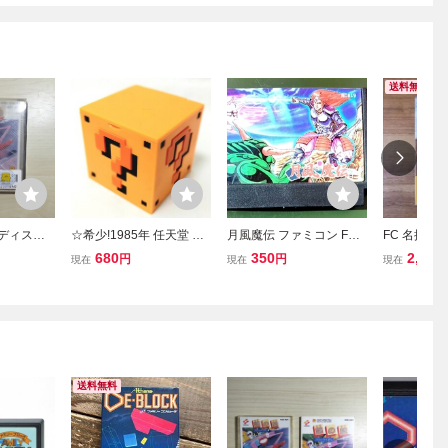
送料無料
 ディスク
☆希少!1985年 任天堂 フ
月風魔伝 ファミコン FC●
FC 名探偵
スクカード
ァミコン ゲーム「スーパ
【動作未確認】
ロンドン殺
680
350
2,100
円
円
現在
現在
現在
ックくずし
ーマリオブラザーズ ハテ
コンソフト
ナブロック ボックス」ミ
ニ収納箱 小物入れ 昭和レ
トロ グッズ
送料無料