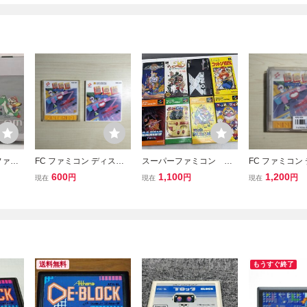
ファミ
FC ファミコン ディスク
スーパーファミコン ソ
FC ファミコン
ドケー
システム ディスクカード
フト まとめ
システム ディ
600
1,100
1,200
円
円
円
現在
現在
現在
o スー
/ 謎の壁 ブロックくずし
/ 謎の壁 ブロ
 昭和
 キャリ
送料無料
もうすぐ終了