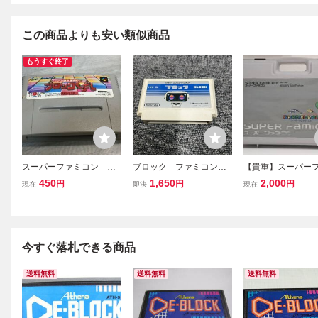
この商品よりも安い類似商品
もうすぐ終了
スーパーファミコン ブ
ブロック ファミコン用
【貴重】スーパー
ロックくずし 2F164
ソフト 中古品
コン お出かけハー
450
1,650
2,000
円
円
円
現在
即決
現在
AA
ス 任天堂 Nintend
パーマリオワールド
レトロ 収納ケース
ングケース
今すぐ落札できる商品
送料無料
送料無料
送料無料