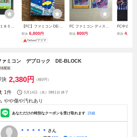
１８５円
【FC】ファミコン DE-BL
FC ファミコン ディスク
FC中古 D
ロック フ
OCK/デブロック 【箱付
システム ディスクカード
（デ・ブロ
6,800
800
4,000
円
円
即決
即決
即決
レ即発送 F
き/説明書付き/起動確認済
/ 謎の壁 ブロックくずし
理番号：20
Yahoo!フリマ
確認済み
み】カセット ソフト 昭和
レトロ
ファミコン デブロック DE-BLOCK
匿名配送
2,380
円
即決
（税0円）
1
件
5月14日（水）0時1分
終了
やや傷や汚れあり
あなただけの特別なクーポンを受け取れます
詳細
＊ ＊ ＊ ＊ ＊
さん