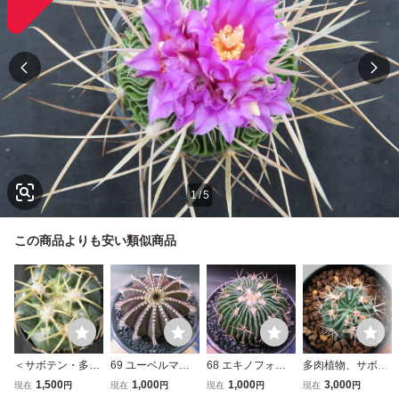
1
/
5
この商品よりも安い類似商品
＜サボテン・多肉
69 ユーベルマニ
68 エキノフォス
多肉植物、サボテ
植物＞ 白刺白花
ア ペクチニフェ
ロカクタス 白花
ン、エキノカクタ
1,500
1,000
1,000
3,000
現在
円
現在
円
現在
円
現在
円
象牙丸
ラ 実生 サボテ
千波万波サボテン
ス、綾波（モンス