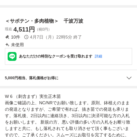
ン 多肉植物
多肉植物
ト）
＜サボテン・多肉植物＞ 千波万波
4,511
円
現在
（税0円）
10
件
4月7日（月）22時5分
終了
未使用
あなただけの特別なクーポンを受け取れます
詳細
5,000円相当、落札価格がお得に
W 6 （刺含まず）実生正木苗
画像ご確認の上、NC/NRでお願い致します。原則、鉢植えのまま
の発送となりますが、ご希望で有れば、抜き苗での発送も承りま
す。落札後、2日以内に連絡頂き、3日以内に決済可能な方の入札
をお願いします。 新規の方、悪い評価の多い方の入札をお断り致
しますと共に、もし落札されても取り消させて頂く事もございま
すので、ご了承ください。スムーズにお取引を完了するために、