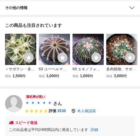
その他の情報
この商品も注目されています
＜サボテン・多肉
69 ユーベルマニ
68 エキノフォス
多肉植物、サボテ
植物＞ 白刺白花
ア ペクチニフェ
ロカクタス 白花
ン、エキノカクタ
1,500
1,000
1,000
3,000
現在
円
現在
円
現在
円
現在
円
象牙丸
ラ 実生 サボテ
千波万波サボテン
ス、綾波（モンス
ン 多肉植物
多肉植物
ト）
落札率が高い
＊ ＊ ＊ ＊ ＊
さん
評価
3530
本人確認前
スピード発送
この出品者は平均24時間以内に発送しています
詳細