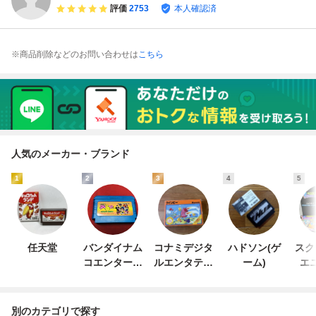
評価
2753
本人確認済
※商品削除などのお問い合わせは
こちら
人気のメーカー・ブランド
1
2
3
4
5
任天堂
バンダイナム
コナミデジタ
ハドソン(ゲ
スク
コエンターテ
ルエンタテイ
ーム)
エ
インメント
ンメント
別のカテゴリで探す