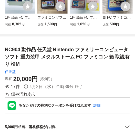
1円出品 FC ファ
ファミコンソフ
1円出品 FC ファ
ヨ FC ファミコン
ミコンソフト 重力
ト ウルティマ 聖
ミコン 無頼戦士
スターフォース 箱
8,305
1,500
1,650
500
現在
円
現在
円
現在
円
現在
円
装甲メタルストー
者への道 FC
（ブライファイタ
付き 動作未確
ム ソフトのみ 起
箱 説明書付き
ー） ソフト 箱説
認 ym1254
動確認済
売り切り 送料無
付 起動確認済
料 cgadbj9
NC904 動作品 任天堂 Nintendo ファミリーコンピュータ
ソフト 重力装甲 メタルストーム FC ファミコン 箱 取説有
り 検M
任天堂
20,000
円
現在
（税0円）
17
件
4月2日（水）21時39分
終了
傷や汚れあり
あなただけの特別なクーポンを受け取れます
詳細
5,000円相当、落札価格がお得に