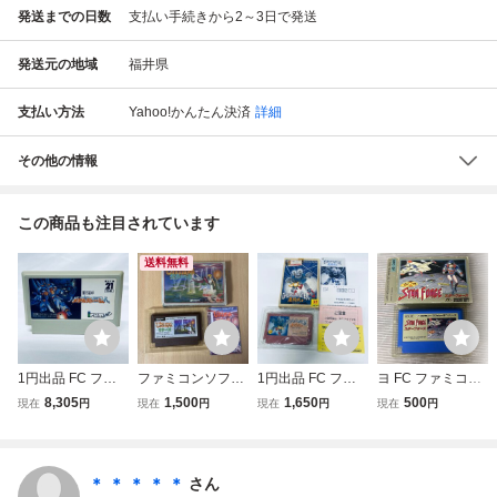
発送までの日数
支払い手続きから2～3日で発送
発送元の地域
福井県
支払い方法
Yahoo!かんたん決済
詳細
その他の情報
この商品も注目されています
送料無料
1円出品 FC ファ
ファミコンソフ
1円出品 FC ファ
ヨ FC ファミコン
ミコンソフト 重力
ト ウルティマ 聖
ミコン 無頼戦士
スターフォース 箱
8,305
1,500
1,650
500
現在
円
現在
円
現在
円
現在
円
装甲メタルストー
者への道 FC
（ブライファイタ
付き 動作未確
ム ソフトのみ 起
箱 説明書付き
ー） ソフト 箱説
認 ym1254
動確認済
売り切り 送料無
付 起動確認済
料 cgadbj9
＊ ＊ ＊ ＊ ＊
さん