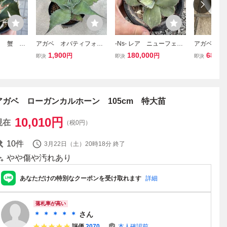
タ 蟹 ク
アガベ オバティフォリ
-Ns- レア ニューフェイ
アガベ 乱れ
送 中株
ア 実生 2 大株 耐寒性ド
ス 極上総柄 アガベ
ラ 苗のみ
1,900
180,000
680
円
円
円
即決
即決
即決
ライガーデン 抜き苗発送
パリー トランカータ
黄縞斑 ド派手苗
アガベ ローガンカルホーン 105cm 特大苗
10,010
円
現在
（税0円）
10
件
3月22日（土）20時18分
終了
やや傷や汚れあり
あなただけの特別なクーポンを受け取れます
詳細
落札率が高い
＊ ＊ ＊ ＊ ＊
さん
評価
2070
本人確認前