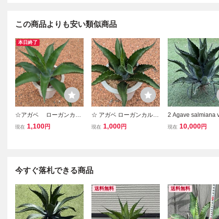
この商品よりも安い類似商品
本日終了
☆アガベ ローガンカル
☆ アガベ ローガンカルホ
2 Agave salmiana v
ホーン中株☆
ーン中株☆No.2
Logan Calhoun
1,100
1,000
10,000
円
円
円
現在
現在
現在
フェロックス ロー
ルホーン 大株
今すぐ落札できる商品
送料無料
送料無料