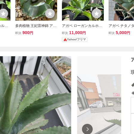
カルホ
多肉植物 王妃雷神錦 アガ
アガベ ローガンカルホー
アガベ チタノ
ベ Agave 抜き苗
ン② ベルビル 多肉植
ラブ 抜き苗発
900
11,000
5,000
円
円
円
即決
即決
即決
物
Yahoo!フリマ