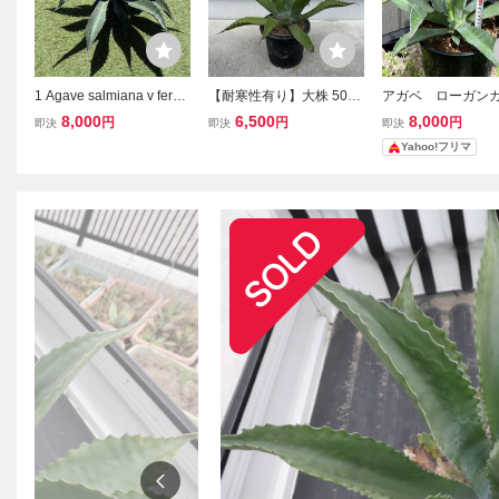
1 Agave salmiana v ferox
【耐寒性有り】大株 50c
アガベ ローガン
Logan Calhoun アガベ
m アガベ フェロックス ロ
ーン③ ベルビル
8,000
6,500
8,000
円
円
円
即決
即決
即決
フェロックス ローガンカ
ーガンカルホーン
Yahoo!フリマ
ルホーン 大株