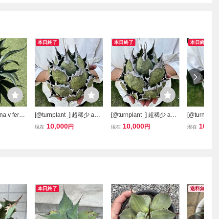
本日終了
本日終了
本日終了
na v ferox
[@turnplant_] 超稀少 a2
[@turnplant_] 超稀少 a1
[@turnplan
oun アガベ
オテロイチタノタ アガベ
オテロイチタノタ アガベ
オテロイチ
10,000
10,000
10,00
円
円
現在
現在
現在
ローガンカ
オアハカオテロイ 特大株
オアハカオテロイ 特大株
オアハカオ
Oaxaca oteroi メキシコ親
Oaxaca oteroi メキシコ親
Oaxaca o
株 sssssss極上御
株 sssssss極上御
株 ssssss
本日終了
送料無料