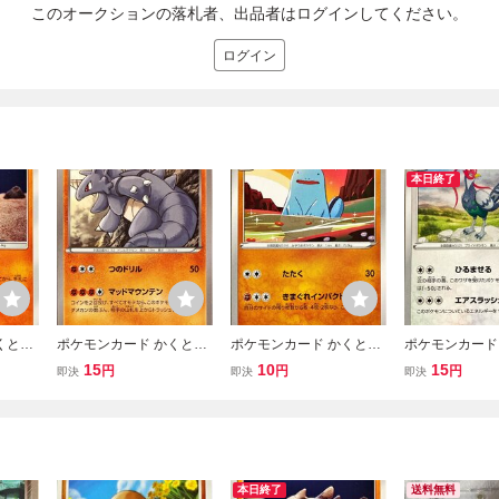
このオークションの落札者、出品者はログインしてください。
ログイン
本日終了
くとう
ポケモンカード かくとう
ポケモンカード かくとう
ポケモンカード
4 アン
サイドン 032/060 アンコ
ヌオー 035/076 アンコモ
ケンホロウ 081/
15
10
15
円
円
円
即決
即決
即決
モン
ン
コモン
本日終了
送料無料