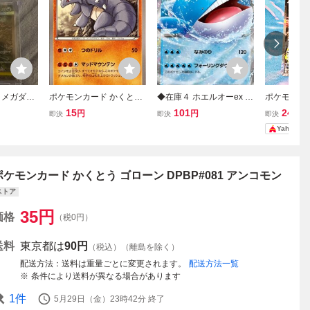
 メガダー
ポケモンカード かくとう
◆在庫４ ホエルオーex R
ポケモンカ
14/081 ア
サイドン 032/060 アンコ
R 015/081 水タイプ
ークライex S
15
101
24,50
円
円
即決
即決
即決
モン
ポケモンカード
アビスアイ
Yahoo!
ポケモンカード かくとう ゴローン DPBP#081 アンコモン
ストア
35
円
価格
（税0円）
送料
東京都は
90円
（税込）（離島を除く）
配送方法
送料は重量ごとに変更されます。
配送方法一覧
条件により送料が異なる場合があります
1
件
5月29日（金）23時42分
終了