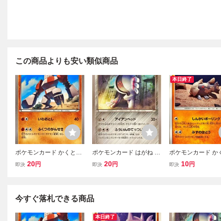
この商品よりも安い類似商品
本日終了
ポケモンカード かくとう
ポケモンカード はがね レ
ポケモンカード か
レジロック 040/081 アン
ジスチル 051/081 アンコ
ジーランス 048/09
20
20
10
円
円
円
即決
即決
即決
コモン
モン
コモン
今すぐ落札できる商品
本日終了