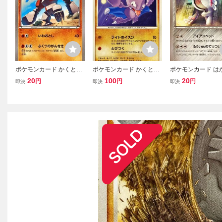
ポケモンカード かくとう
ポケモンカード かくとう
ポケモンカード は
レジロック 040/081 アン
グライガー DPBP#263 コ
ジスチル 051/081
20
100
20
円
円
円
即決
即決
即決
コモン
モン
モン