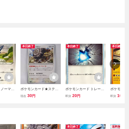
本日終了
本日終了
本日終了
 ノーマル
ポケモンカード★ステラ
ポケモンカード トレーナ
ポケモンカ
096 アン
ミラクル 081/102 バッフ
ー グレートポーション 08
ローブシン 0
30
20
10
円
円
円
現在
即決
即決
ロン U SV7 アンコモン ス
1/094 アンコモン
コモン
カーレット＆バイオレッ
ト
本日終了
送料無料