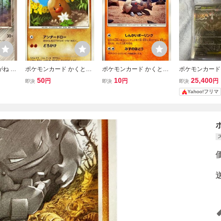
がね レ
ポケモンカード かくとう
ポケモンカード かくとう
ポケモンカード
 アンコ
ディグダ DPBP#055 コモ
ジーランス 048/094 アン
クライex SAR 1
50
10
25,400
円
円
円
即決
即決
即決
ン
コモン
ビスアイ
Yahoo!フリマ