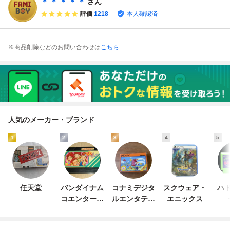
＊ ＊ ＊ ＊ ＊
さん
評価
1218
本人確認済
※商品削除などのお問い合わせは
こちら
人気のメーカー・ブランド
1
2
3
4
5
任天堂
バンダイナム
コナミデジタ
スクウェア・
ハド
コエンターテ
ルエンタテイ
エニックス
インメント
ンメント