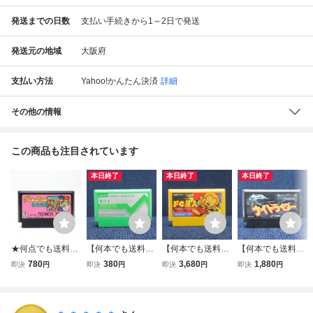
発送までの日数
支払い手続きから1～2日で発送
発送元の地域
大阪府
支払い方法
Yahoo!かんたん決済
詳細
その他の情報
この商品も注目されています
本日終了
本日終了
本日終了
★何点でも送料１
【何本でも送料23
【何本でも送料23
【何本でも送料23
８５円★ ダウンタ
0円！出品多数】
0円！出品多数】F
0円！出品多数】
780
380
3,680
1,880
即決
円
即決
円
即決
円
即決
円
ウン熱血物語 ファ
ポパイ POPEYE
C原人 ファミコン
ナイトライダー フ
ミコン ツ28レ即
ファミコン FC ソ
FC ソフト 霜3レ
ァミコン FC ソフ
発送 FC ソフト 動
フト 霜6レ 動作確
動作確認済み
ト 霜5レ 動作確認
作確認済み
認済み
済み