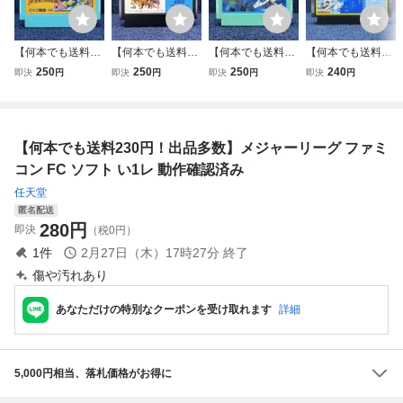
【何本でも送料23
【何本でも送料23
【何本でも送料23
【何本でも送料23
0円！出品多数】
0円！出品多数】
0円！出品多数】
0円！出品多数】1
250
250
250
240
即決
円
即決
円
即決
円
即決
円
アイギーナの予言
ダービースタリオ
アーガス ARGUS
2 スターラスター
ファミコン FC ソ
ン 全国版 ファミ
ファミコン FC ソ
ファミコン A51レ
フト 皐3レ 動作確
コン FC ソフト 皐
フト 皐3レ 動作確
FC ソフト 動作確
認済み
3レ 動作確認済み
認済み
認済み
【何本でも送料230円！出品多数】メジャーリーグ ファミ
コン FC ソフト い1レ 動作確認済み
任天堂
匿名配送
280
円
即決
（税0円）
1
件
2月27日（木）17時27分
終了
傷や汚れあり
あなただけの特別なクーポンを受け取れます
詳細
5,000円相当、落札価格がお得に