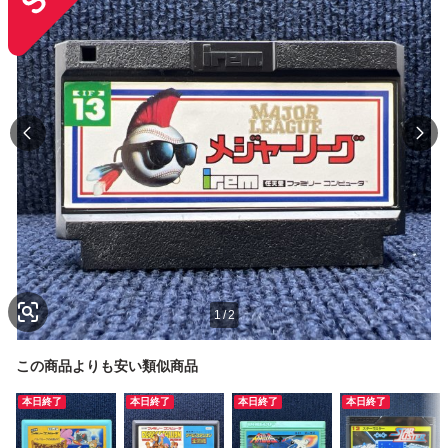
1
/
2
この商品よりも安い類似商品
本日終了
本日終了
本日終了
本日終了